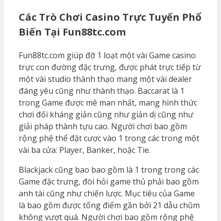
Các Trò Chơi Casino Trực Tuyến Phổ
Biến Tại Fun88tc.com
Fun88tc.com giúp đỡ 1 loạt một vài Game casino
trực con đường đặc trưng, được phát trực tiếp từ
một vài studio thành thạo mang một vài dealer
đáng yêu cũng như thành thạo. Baccarat là 1
trong Game được mê man nhất, mang hình thức
chơi đối kháng giản cũng như giản dị cũng như
giải pháp thành tựu cao. Người chơi bao gồm
rộng phệ thể đặt cược vào 1 trong các trong một
vài ba cửa: Player, Banker, hoặc Tie.
Blackjack cũng bao bao gồm là 1 trong trong các
Game đặc trưng, đòi hỏi game thủ phải bao gồm
anh tài cũng như chiến lược. Mục tiêu của Game
là bao gồm được tổng điểm gần bởi 21 dẫu chũm
không vượt quá. Người chơi bao gồm rộng phệ