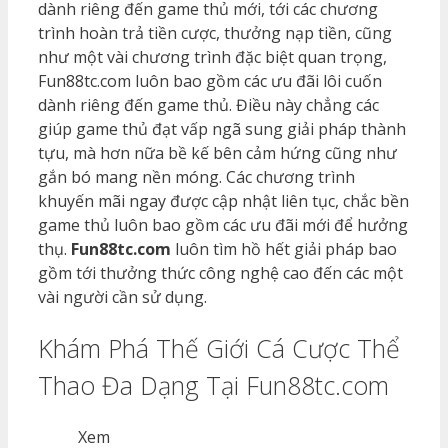
dành riêng đến game thủ mới, tới các chương
trình hoàn trả tiền cược, thưởng nạp tiền, cũng
như một vài chương trình đặc biệt quan trọng,
Fun88tc.com luôn bao gồm các ưu đãi lôi cuốn
dành riêng đến game thủ. Điều này chẳng các
giúp game thủ đạt vấp ngã sung giải pháp thành
tựu, mà hơn nữa bề kế bên cảm hứng cũng như
gắn bó mang nền móng. Các chương trình
khuyến mãi ngay được cập nhật liên tục, chắc bền
game thủ luôn bao gồm các ưu đãi mới để hưởng
thụ.
Fun88tc.com
luôn tìm hồ hết giải pháp bao
gồm tới thưởng thức công nghệ cao đến các một
vài người cần sử dụng.
Khám Phá Thế Giới Cá Cược Thể
Thao Đa Dạng Tại Fun88tc.com
Xem