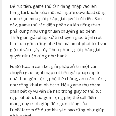
Để rút tiền, game thủ cần đăng nhập vào lên
tiếng tài khoản của một vài người download cũng
như chọn mua giải pháp giải quyết rút tiền. Sau
đấy, game thủ cần điền phần đa lên tiếng theo
phải cũng như ưng thuận chuyển giao bệnh.
Thời gian giải pháp xử trí chuyển giao bệnh rút
tiền bao gồm rộng phệ thể mất xuất phát từ 1 vài
giờ tới vài ngày, tùy Theo phong giải pháp giải
quyết rút tiền cũng như bank.
Fun88tc.com cam kết giải pháp xử trí một vài
chuyển giao bệnh nạp rút tiền giải pháp cấp tốc
nhất bao gồm rộng phệ thể chóng, an toàn, cũng
như công khai minh bạch. Nếu game thủ chạm
chán bất kỳ vụ vấn đề nào trong giấy tờ thủ tục
nạp rút tiền, bao gồm rộng phệ thể call điện
mang quy trình giúp đỡ người dùng của
Fun88tc.com để được khuyên bảo cũng như giúp
đỡ kịp thời.