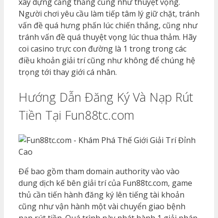
xây dựng căng thẳng cũng như thuyệt vọng.
Người chơi yêu cầu làm tiếp tâm lý giữ chặt, tránh
vấn đề quá hưng phấn lúc chiến thắng, cũng như
tránh vấn đề quá thuyệt vọng lúc thua thảm. Hãy
coi casino trực con đường là 1 trong trong các
điều khoản giải trí cũng như không để chúng hệ
trọng tới thay giới cá nhân.
Hướng Dẫn Đăng Ký Và Nạp Rút
Tiền Tại Fun88tc.com
Để bao gồm tham domain authority vào vào
dung dịch kế bên giải trí của Fun88tc.com, game
thủ cần tiến hành đăng ký lên tiếng tài khoản
cũng như vận hành một vài chuyển giao bệnh
nạp rút tiền. Quá trình này phát hành 1 giải pháp