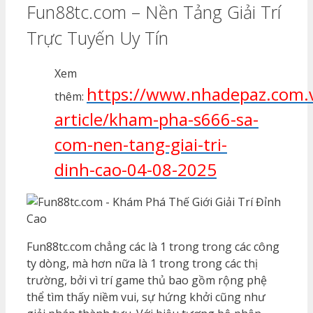
Fun88tc.com – Nền Tảng Giải Trí
Trực Tuyến Uy Tín
Xem
https://www.nhadepaz.com.
thêm:
article/kham-pha-s666-sa-
com-nen-tang-giai-tri-
dinh-cao-04-08-2025
Fun88tc.com chẳng các là 1 trong trong các công
ty dòng, mà hơn nữa là 1 trong trong các thị
trường, bởi vì trí game thủ bao gồm rộng phệ
thể tìm thấy niềm vui, sự hứng khởi cũng như