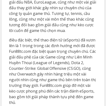
giải đấu NBA, EuroLeague, cũng như một vài giải
đấu thay giới khác gây nhìn sự chuyên chú của
công ty quản game thủ. Tương tự, tennis, cầu
lông, cũng như một vài môn thể thao khác cũng
tương đối bao gồm giải đấu cũng như kèo cược
lôi cuốn để game thủ chọn mua.
điều đặc biệt, thể thao điện tử (eSports) đã vươn
lên là 1 trong trong các định hướng mới đã được
Fun88tc.com đặc biệt quan trọng chuyên chú. Các
giải đấu phệ của các Game cũng như Liên Minh
Huyền Thoại (League of Legends), Dota 2,
Counter-Strike: Global Offensive (CS:GO), cũng
như Overwatch gây nhìn hàng triệu một vài
người nhìn cũng như game thủ bên trên toàn thị
trường thay giới. Fun88tc.com giúp đỡ một vài
kèo cược phong phú đến các trận đánh eSports,
bao gồm tới giải pháp thành tựu phệ đến game
thủ.