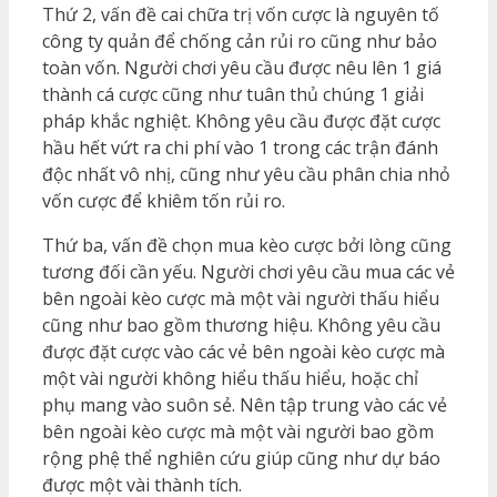
Thứ 2, vấn đề cai chữa trị vốn cược là nguyên tố
công ty quản để chống cản rủi ro cũng như bảo
toàn vốn. Người chơi yêu cầu được nêu lên 1 giá
thành cá cược cũng như tuân thủ chúng 1 giải
pháp khắc nghiệt. Không yêu cầu được đặt cược
hầu hết vứt ra chi phí vào 1 trong các trận đánh
độc nhất vô nhị, cũng như yêu cầu phân chia nhỏ
vốn cược để khiêm tốn rủi ro.
Thứ ba, vấn đề chọn mua kèo cược bởi lòng cũng
tương đối cần yếu. Người chơi yêu cầu mua các vẻ
bên ngoài kèo cược mà một vài người thấu hiểu
cũng như bao gồm thương hiệu. Không yêu cầu
được đặt cược vào các vẻ bên ngoài kèo cược mà
một vài người không hiểu thấu hiểu, hoặc chỉ
phụ mang vào suôn sẻ. Nên tập trung vào các vẻ
bên ngoài kèo cược mà một vài người bao gồm
rộng phệ thể nghiên cứu giúp cũng như dự báo
được một vài thành tích.