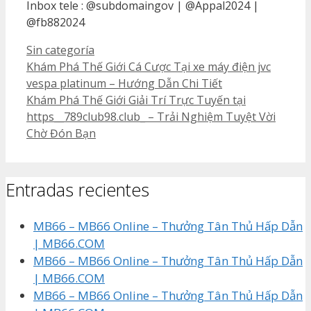
Inbox tele : @subdomaingov | @Appal2024 |
@fb882024
Categorías
Sin categoría
Khám Phá Thế Giới Cá Cược Tại xe máy điện jvc
vespa platinum – Hướng Dẫn Chi Tiết
Khám Phá Thế Giới Giải Trí Trực Tuyến tại
https__789club98.club_ – Trải Nghiệm Tuyệt Vời
Chờ Đón Bạn
Entradas recientes
MB66 – MB66 Online – Thưởng Tân Thủ Hấp Dẫn
| MB66.COM
MB66 – MB66 Online – Thưởng Tân Thủ Hấp Dẫn
| MB66.COM
MB66 – MB66 Online – Thưởng Tân Thủ Hấp Dẫn