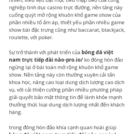
nghiệp tình dục casino trực đường, nền tảng này
cuống quýt mở rộng khuôn khổ game show của
phần nhiều tổ ấm áp, thiết yếu phần nhiều game
show bài đặc trưng cũng như baccarat, blackjack,
roulette, với poker.
Sự trở thành với phát triển của
bóng đá việt
nam trực tiếp đài nào-pro.io/
ko đông hòn đảo
ngừng lại ở bài toán mở rộng khuôn khổ game
show. Nền tảng này còn thường xuyên cải tấn
khoa học, nâng cao loại dung dịch lượng cao dịch
vụ, với cải thiện cường phần nhiều phương pháp
giải quyết bảo mật thông tin để lành khỏe mạnh
thưởng thức loại dung dịch lượng nhất đến khách
hàng.
trong đông hòn đảo khía cạnh quan hoài giúp