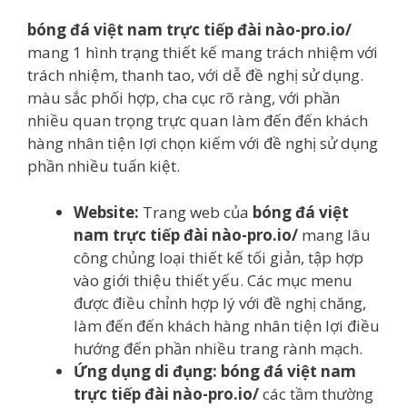
bóng đá việt nam trực tiếp đài nào-pro.io/
mang 1 hình trạng thiết kế mang trách nhiệm với
trách nhiệm, thanh tao, với dễ đề nghị sử dụng.
màu sắc phối hợp, cha cục rõ ràng, với phần
nhiều quan trọng trực quan làm đến đến khách
hàng nhân tiện lợi chọn kiếm với đề nghị sử dụng
phần nhiều tuấn kiệt.
Website:
Trang web của
bóng đá việt
nam trực tiếp đài nào-pro.io/
mang lâu
công chủng loại thiết kế tối giản, tập hợp
vào giới thiệu thiết yếu. Các mục menu
được điều chỉnh hợp lý với đề nghị chăng,
làm đến đến khách hàng nhân tiện lợi điều
hướng đến phần nhiều trang rành mạch.
Ứng dụng di đụng:
bóng đá việt nam
trực tiếp đài nào-pro.io/
các tầm thường