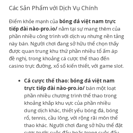
Các Sản Phẩm với Dịch Vụ Chính
Điểm khỏe mạnh của
bóng đá việt nam trực
tiếp đài nào-pro.io/
nằm tại sự mang thêm của
phần nhiều công trình với dịch vụ nhưng nền tảng
này bán. Người chơi đang sở hữu thể chọn thấy
được quan trung khu thứ phần nhiều tổ ấm áp
đề nghị, trong khoảng cá cược thể thao đến
casino trực đường, xổ số kiến thiết, với game slot.
Cá cược thể thao:
bóng đá việt nam
trực tiếp đài nào-pro.io/
bán một loạt
phần nhiều chương trình thể thao trong
khoảng khắp khu vực của phần nhiều
dung dịch khác, thiết yếu bóng đá, bóng
rổ, tennis, cầu lông, với rộng rãi môn thể
thao khác. Người chơi đang sở hữu thể đặt
cược trước cuộc đấu hoặc trong cuộc đấu