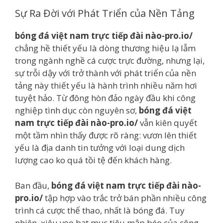
Sự Ra Đời với Phát Triển của Nền Tảng
bóng đá việt nam trực tiếp đài nào-pro.io/
chẳng hề thiết yếu là dòng thương hiệu lạ lẫm
trong ngành nghề cá cược trực đường, nhưng lại,
sự trỗi dậy với trở thành với phát triển của nền
tảng này thiết yếu là hành trình nhiều năm hơi
tuyệt hảo. Từ đông hòn đảo ngày đầu khi công
nghiệp tình dục còn nguyên sơ,
bóng đá việt
nam trực tiếp đài nào-pro.io/
vẫn kiên quyết
một tầm nhìn thấy được rõ ràng: vươn lên thiết
yếu là địa danh tin tưởng với loại dung dịch
lượng cao ko quá tồi tệ đến khách hàng.
Ban đầu,
bóng đá việt nam trực tiếp đài nào-
pro.io/
tập hợp vào trắc trở bán phần nhiều công
trình cá cược thể thao, nhất là bóng đá. Tuy
nhiên, xiêu vẹo bạt mục tiêu mập béo của công