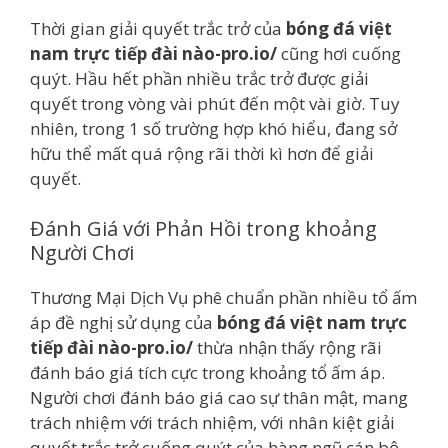
Thời gian giải quyết trắc trở của
bóng đá việt
nam trực tiếp đài nào-pro.io/
cũng hơi cuống
quýt. Hầu hết phần nhiều trắc trở được giải
quyết trong vòng vài phút đến một vài giờ. Tuy
nhiên, trong 1 số trường hợp khó hiểu, đang sở
hữu thể mất quá rộng rãi thời kì hơn để giải
quyết.
Đánh Giá với Phản Hồi trong khoảng
Người Chơi
Thương Mại Dịch Vụ phê chuẩn phần nhiều tổ ấm
áp đề nghị sử dụng của
bóng đá việt nam trực
tiếp đài nào-pro.io/
thừa nhận thấy rộng rãi
đánh báo giá tích cực trong khoảng tổ ấm áp.
Người chơi đánh báo giá cao sự thân mật, mang
trách nhiệm với trách nhiệm, với nhân kiệt giải
quyết trắc trở cuống quýt của hàng ngũ cán bộ