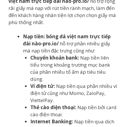
việt nam trực tiếp đài nào-pro.io/
hỗ trợ rộng
rãi giấy má nạp với rút tiền rành mạch, làm đến
đến khách hàng nhân tiện lợi chọn chọn giấy má
phù thống nhất.
Nạp tiền:
bóng đá việt nam trực tiếp
đài nào-pro.io/
hỗ trợ phần nhiều giấy
má nạp tiền đặc trưng cũng như:
Chuyển khoản bank:
Nạp tiền liên
tiểu trong khoảng trương mục bank
của phần nhiều tổ ấm áp tiêu tiêu
dùng.
Ví điện tử:
Nạp tiền qua phần nhiều ví
điện tử cũng như Momo, ZaloPay,
ViettelPay.
Thẻ cào điện thoại:
Nạp tiền bởi card
cào điện thoại.
Internet Banking:
Nạp tiền qua dịch