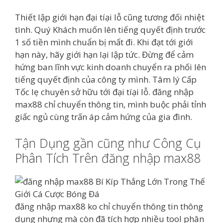
Thiết lập giới hạn đại tíại lỗ cũng tương đối nhiệt
tình. Quý Khách muốn lên tiếng quyết định trước
1 số tiền mình chuẩn bị mất đi. Khi đạt tới giới
hạn này, hãy giới hạn lại lập tức. Đừng để cảm
hứng ban lĩnh vực kinh doanh chuyển ra phối lên
tiếng quyết định của công ty mình. Tâm lý Cấp
Tốc lẹ chuyên sở hữu tới đại tíại lỗ. đăng nhập
max88 chỉ chuyển thông tin, mình buộc phải tỉnh
giấc ngủ cùng trấn áp cảm hứng của gia đình.
Tận Dụng gần cũng như Công Cụ
Phân Tích Trên đăng nhập max88
đăng nhập max88 ko chỉ chuyển thông tin thông
dụng nhưng mà còn đã tích hợp nhiều tool phân