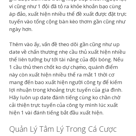
ví cũng như 1 đội đã tỏ ra khỏe khoắn bạo cùng
áp đảo, xuất hiện nhiều thể đề xuất được đặt trực
tuyến vào tổng cộng bàn kèo thơm gần cũng như
ngày hơn.
Thêm vào ấy, vấn đề theo dõi gần cũng như up
date về chấn thương nhẹ cầu thủ xuất hiện nhiều
thể liên tưởng bự tới tài năng của đội bóng. Nếu
1 cầu thủ then chốt ko dự chạm̀o, quánh điểm
này còn xuất hiện nhiều thể ra mắt 1 thời cơ
mang đến bao xuất hiện người công ty để kiếm
lợi nhuận trong khoảng trực tuyến của gia đình.
Hãy luôn up date đánh tiếng cùng ko chần chờ
cải thiện trực tuyến của công ty mình lúc xuất
hiện 1 vài đánh tiếng bắt đầu xuất hiện.
Quản Lý Tâm Lý Trong Cá Cược