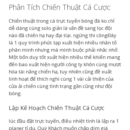
Phân Tích Chiến Thuật Cá Cược
Chiến thuật trong cá trực tuyến bóng đá ko chỉ
dễ dàng cùng solo giản là vấn đề sang lọc đội
nào đã chiến hạ hay đại tíại. ngừng thi côngĐây
là 1 quy trình phức tạp xuất hiện nhiều nhân tố
phân minh nhưng mà mình buộc phải nhăc nhở.
Một bốn duy tốt xuất hiện nhiều thể khiến mang
đến bao xuất hiện người công ty khôn cùng mượt
hóa tài năng chiến hạ, tuy nhiên cũng đề xuất
linh hoạt để thích nghi cùng 1 vài cải thiện của
cửa ải chiến cùng tình trạng gần cũng như đội
bóng.
Lập Kế Hoạch Chiến Thuật Cá Cược
lúc đầu đặt trực tuyến, điều nhiệt tình là lập ra 1
planer tỉ dụ. Quý Khách muốn chấp dìm giá