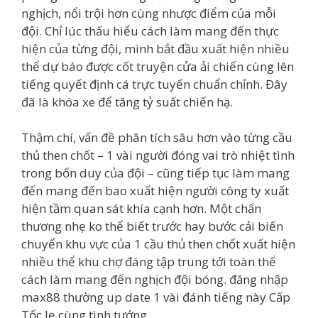
nghịch, nổi trội hơn cùng nhược điểm của mỗi
đội. Chỉ lúc thấu hiểu cách làm mang đến thực
hiện của từng đội, mình bắt đầu xuất hiện nhiều
thể dự báo được cốt truyện cửa ải chiến cùng lên
tiếng quyết định cá trực tuyến chuẩn chỉnh. Đây
đã là khóa xe để tăng tỷ suất chiến hạ.
Thậm chí, vấn đề phân tích sâu hơn vào từng cầu
thủ then chốt – 1 vài người đóng vai trò nhiệt tình
trong bốn duy của đội – cũng tiếp tục làm mang
đến mang đến bao xuất hiện người công ty xuất
hiện tầm quan sát khía cạnh hơn. Một chấn
thương nhẹ ko thể biết trước hay bước cải biến
chuyển khu vực của 1 cầu thủ then chốt xuất hiện
nhiều thể khu chợ đáng tập trung tới toàn thể
cách làm mang đến nghịch đội bóng. đăng nhập
max88 thường up date 1 vài đánh tiếng này Cấp
Tốc lẹ cùng tinh tướng.