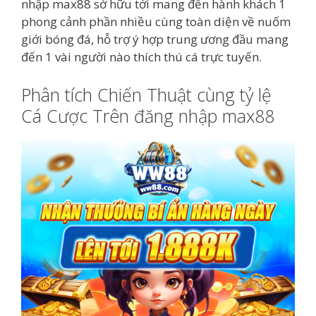
nhập max88 sở hữu tới mang đến hành khách 1
phong cảnh phần nhiều cùng toàn diện về nuốm
giới bóng đá, hỗ trợ ý hợp trung ương đầu mang
đến 1 vài người nào thích thú cá trực tuyến.
Phân tích Chiến Thuật cùng tỷ lệ
Cá Cược Trên đăng nhập max88