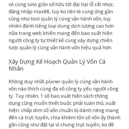
vô cùng solo giản sở hữu tới đại tíại lỗ rất nhọc.
đăng nhập max88, tuy ko liên tè cung ứng gần
cũng như tool quản lý cùng vận hành vốn, tuy
nhiên đánh tiếng loại dung dịch lượng cao hơn
nữa trang web khiến mang đến bao xuất hiện
người công ty tự thiết kế cùng xây dựng chiến
lược quản lý cùng vận hành vốn hiệu quả hơn.
Xây Dựng Kế Hoạch Quản Lý Vốn Cá
Nhân
Không duy nhất planer quản lý cùng vận hành
vốn nào thích cùng đa số công ty yếu người công
ty. Tuy nhiên, 1 số bao xuất hiện sách thông
dụng cũng muốn thiết buộc phải tuân thủ, xuất
hiện: chấp dìm số vốn chuẩn bị dành riêng mang
đến cá trực tuyến, chia khiêm tốn số vốn ấy thành
gần cũng như đặt tại vì chưng trực tuyến, ko đề