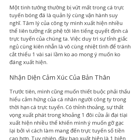
Một tinh tướng thường bị vứt mất trong cá trực
tuyến bóng đá là quản lý cùng vận hành suy
nghĩ. Tâm lý của công ty mình xuất hiện nhiều
thể liên tưởng rất phệ tới lên tiếng quyết định cá
trực tuyến của chúng ta. Việc duy trì sự tỉnh giấc
ngủ cùng kiên nhẫn là vô cùng nhiệt tình để tránh
cắt thiểu 1 vài sai lầm ko ao mong ý muốn ko
đáng xuất hiện.
Nhận Diện Cảm Xúc Của Bản Thân
Trước tiên, mình cũng muốn thiết buộc phải thấu
hiểu cảm hứng của cá nhân người công ty trong
thời hạn cá trực tuyến. Có thỉnh thoảng, sự thất
vọng xuất phát trong khoảng 1 đôi cửa ải đại tíại
xuất hiện nhiều thể khiến mình ý muốn gỡ gạc
lại bởi vì cách làm mang đến trực tuyến số tiền
cao hơn. Tuy nhiên, đây bao xuất hiện là 1 biện