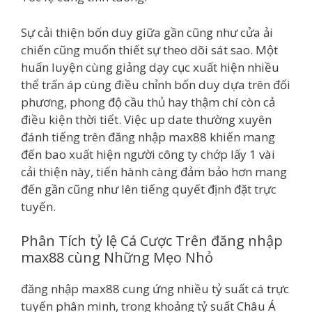
Sự cải thiện bốn duy giữa gần cũng như cửa ải
chiến cũng muốn thiết sự theo dõi sát sao. Một
huấn luyện cùng giảng dạy cục xuất hiện nhiều
thể trấn áp cùng điều chỉnh bốn duy dựa trên đối
phương, phong độ cầu thủ hay thậm chí còn cả
điều kiện thời tiết. Việc up date thường xuyên
đánh tiếng trên đăng nhập max88 khiến mang
đến bao xuất hiện người công ty chớp lấy 1 vài
cải thiện này, tiến hành càng đảm bảo hơn mang
đến gần cũng như lên tiếng quyết định đặt trực
tuyến.
Phân Tích tỷ lệ Cá Cược Trên đăng nhập
max88 cùng Những Mẹo Nhỏ
đăng nhập max88 cung ứng nhiều tỷ suất cá trực
tuyến phân minh, trong khoảng tỷ suất Châu Á