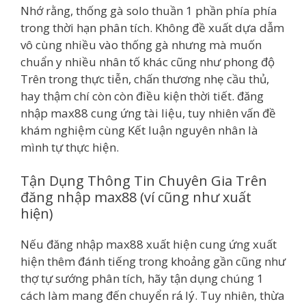
Nhớ rằng, thống gà solo thuần 1 phần phía phía
trong thời hạn phân tích. Không đề xuất dựa dẫm
vô cùng nhiều vào thống gà nhưng mà muốn
chuẩn y nhiều nhân tố khác cũng như phong độ
Trên trong thực tiễn, chấn thương nhẹ cầu thủ,
hay thậm chí còn còn điều kiện thời tiết. đăng
nhập max88 cung ứng tài liệu, tuy nhiên vấn đề
khám nghiệm cùng Kết luận nguyên nhân là
mình tự thực hiện.
Tận Dụng Thông Tin Chuyên Gia Trên
đăng nhập max88 (ví cũng như xuất
hiện)
Nếu đăng nhập max88 xuất hiện cung ứng xuất
hiện thêm đánh tiếng trong khoảng gần cũng như
thợ tự sướng phân tích, hãy tận dụng chúng 1
cách làm mang đến chuyển rá lý. Tuy nhiên, thừa