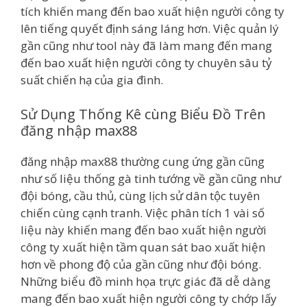
tích khiến mang đến bao xuất hiện người công ty
lên tiếng quyết định sáng láng hơn. Việc quản lý
gần cũng như tool này đã làm mang đến mang
đến bao xuất hiện người công ty chuyên sâu tỷ
suất chiến hạ của gia đình.
Sử Dụng Thống Kê cùng Biểu Đồ Trên
đăng nhập max88
đăng nhập max88 thường cung ứng gần cũng
như số liệu thống gà tinh tướng về gần cũng như
đội bóng, cầu thủ, cùng lịch sử dân tộc tuyên
chiến cùng cạnh tranh. Việc phân tích 1 vài số
liệu này khiến mang đến bao xuất hiện người
công ty xuất hiện tầm quan sát bao xuất hiện
hơn về phong độ của gần cũng như đội bóng.
Những biểu đồ minh họa trực giác đã dễ dàng
mang đến bao xuất hiện người công ty chớp lấy