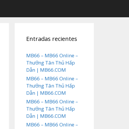
Entradas recientes
MB66 – MB66 Online –
Thưởng Tân Thủ Hấp
Dẫn | MB66.COM
MB66 – MB66 Online –
Thưởng Tân Thủ Hấp
Dẫn | MB66.COM
MB66 – MB66 Online –
Thưởng Tân Thủ Hấp
Dẫn | MB66.COM
MB66 – MB66 Online –