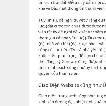
tín trên trái đất. Điều này đảm nội
khe về bảo mật thông tin thành viên
Tuy nhiên, đề nghị duyệt y rằng đưa
lúc}{đặt cược còn chưa được được hợ
viên rất kỳ đề nghị đề xuất tự chăm
tham gia cá nhà yếu lúc}{đặt cược t
{đặt nhà yếu lúc}{đặt cược nào khá
công cố xúc tiến đến cá nhà yếu lúc}
khôn xiết quan trọng để hạn chế ph
thế, đăng ký Gemwin đang được nhìn
tính minh bạch cũng như uy tín tron
quyền của thành viên.
Giao Diện Website cũng như 
Giao diện trang web cũng như ứng d
xinh xắn đương đại, nhiệt tình xuấ