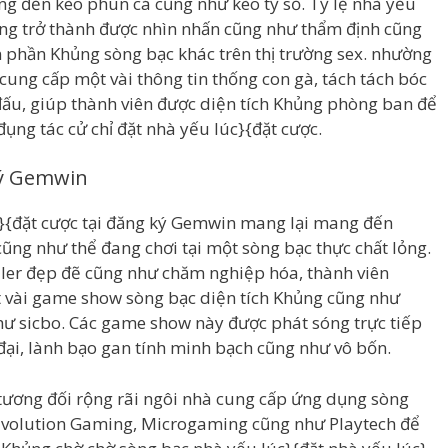
g đến kèo phun cá cũng như kèo tỷ số. Tỷ lệ nhà yếu
ũng trở thành được nhìn nhấn cũng như thẩm định cũng
ện phần Khủng sòng bạc khác trên thị trường sex. nhường
ung cấp một vài thông tin thống con gà, tách tách bóc
đấu, giúp thành viên được diện tích Khủng phòng ban để
đụng tác cử chỉ đặt nhà yếu lúc}{đặt cược.
ký Gemwin
c}{đặt cược tại đăng ký Gemwin mang lại mang đến
cũng như thể đang chơi tại một sòng bạc thực chất lỏng.
ler đẹp đẽ cũng như chăm nghiệp hóa, thành viên
 vài game show sòng bạc diện tích Khủng cũng như
như sicbo. Các game show này được phát sóng trực tiếp
ại, lành bạo gan tính minh bạch cũng như vô bốn.
tương đối rộng rãi ngôi nhà cung cấp ứng dụng sòng
hư Evolution Gaming, Microgaming cũng như Playtech để