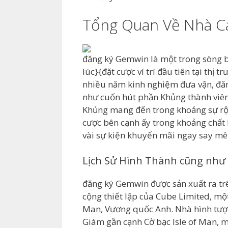
Tổng Quan Về Nhà C
đăng ký Gemwin là một trong sòng b
lúc}{đặt cược ví trí đầu tiên tại thị
nhiều năm kinh nghiệm đưa vận, đăng
như cuốn hút phần Khủng thành viê
Khủng mang đến trong khoảng sự rộ
cược bên cạnh ấy trong khoảng chấ
vài sự kiện khuyến mãi ngay say mê
Lịch Sử Hình Thành cũng như
đăng ký Gemwin được sản xuất ra tr
cộng thiết lập của Cube Limited, mộ
Man, Vương quốc Anh. Nhà hình tượ
Giám gần cạnh Cờ bạc Isle of Man, 