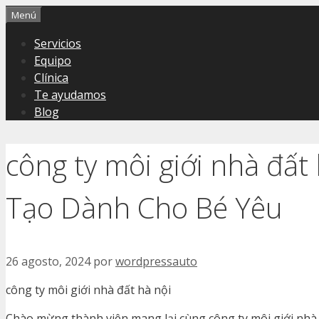
Saltar
Menú
al
Servicios
contenido
Equipo
Clínica
Te ayudamos
Blog
công ty môi giới nhà đất
Tạo Dành Cho Bé Yêu
26 agosto, 2024
por
wordpressauto
công ty môi giới nhà đất hà nội
Chào mừng thành viên mang lại cùng công ty môi giới nhà đ