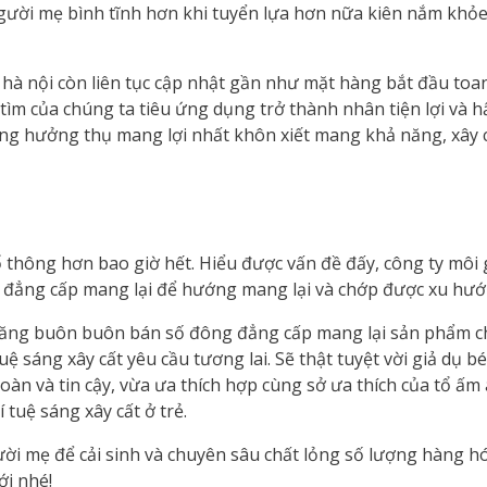
 người mẹ bình tĩnh hơn khi tuyển lựa hơn nữa kiên nắm khỏ
ất hà nội còn liên tục cập nhật gần như mặt hàng bắt đầu to
 tìm của chúng ta tiêu ứng dụng trở thành nhân tiện lợi và 
ng hưởng thụ mang lợi nhất khôn xiết mang khả năng, xây cấ
thông hơn bao giờ hết. Hiểu được vấn đề đấy, công ty môi g
đẳng cấp mang lại để hướng mang lại và chớp được xu hướn
ng buôn buôn bán số đông đẳng cấp mang lại sản phẩm chư
uệ sáng xây cất yêu cầu tương lai. Sẽ thật tuyệt vời giả dụ b
n và tin cậy, vừa ưa thích hợp cùng sở ưa thích của tổ ấm á
tuệ sáng xây cất ở trẻ.
ời mẹ để cải sinh và chuyên sâu chất lỏng số lượng hàng 
ới nhé!