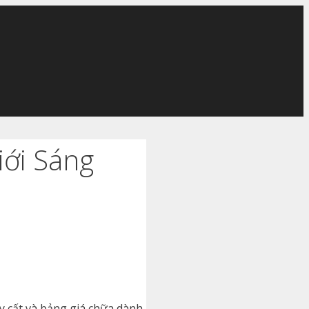
iới Sáng
y cất và bảng giá chữa dành