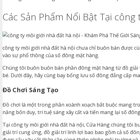
Các Sản Phẩm Nổi Bật Tại công t
công ty môi giới nhà đất hà nội chưa chỉ buôn bán được 
vào sự phổ thông của số đông mặt hàng.
Chúng tôi buôn buôn bán phần đông mặt hàng từ đồ giải tr
bé. Dưới đây, hãy cùng bay bổng lưu số đông đẳng cấp ma
Đồ Chơi Sáng Tạo
Đồ chơi là một trong phần xoành xoạch bắt buộc mang tron
năng bốn duy, trí tuệ sáng xây cất và tiến mang lại số đô
Tại công ty môi giới nhà đất hà nội, Cửa Hàng chúng tôi 
giải trí cung ứng, đồ giải trí linh lợi bao bao gồm cả số
được cấu xây cất thân cận cùng thiên nhiên môi trường và