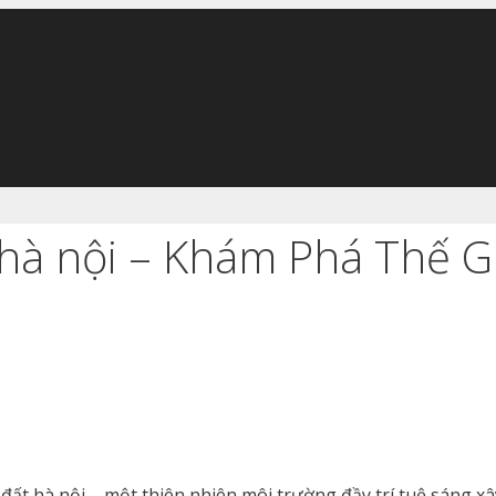
 hà nội – Khám Phá Thế G
ất hà nội – một thiên nhiên môi trường đầy trí tuệ sáng xâ