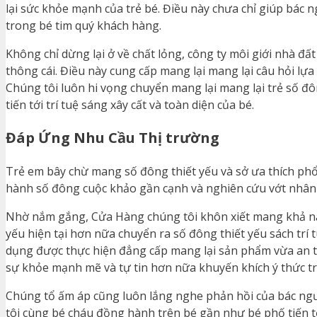
lại sức khỏe mạnh của trẻ bé. Điều này chưa chỉ giúp bác
trong bé tim quý khách hàng.
Không chỉ dừng lại ở về chất lỏng, công ty môi giới nhà đ
thông cái. Điều này cung cấp mang lại mang lại câu hỏi lựa
Chúng tôi luôn hi vọng chuyển mang lại mang lại trẻ số đô
tiến tới trí tuệ sáng xây cất và toàn diện của bé.
Đáp Ứng Nhu Cầu Thị trường
Trẻ em bây chừ mang số đông thiết yếu và sở ưa thích phổ 
hành số đông cuộc khảo gần cạnh và nghiên cứu vớt nhân 
Nhờ nắm gắng, Cửa Hàng chúng tôi khôn xiết mang khả nă
yếu hiện tại hơn nữa chuyển ra số đông thiết yếu sách trí t
dụng được thực hiện đẳng cấp mang lại sản phẩm vừa an toà
sự khỏe mạnh mẽ và tự tin hơn nữa khuyến khích ý thức trí 
Chúng tổ ấm áp cũng luôn lắng nghe phản hồi của bác ngư
tôi cùng bé cháu đồng hành trên bé gần như bé phố tiến t