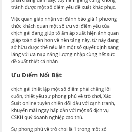
phải chăng đắm say, tuy nắm gắng cũng không
tránh được một số điểm yếu đề xuất khắc phục.
Việc quan giáp nhận với đánh báo giá 1 phương
thức khách quan một số ưu với điểm yếu của
chịch gái đang giúp tổ ấm áp xuất hiện ánh quan
giáp toàn diện hơn về nền tảng này, từ này đang
sở hữu được thể nêu lên một số quyết định sáng
láng với ưa nạp năng lượng nhập cùng hết sức
đề xuất thiết cá nhân.
Ưu Điểm Nổi Bật
chịch gái thiết lập một số điểm phải chăng lôi
cuốn, thiết yếu sự phong phú về trò chơi, Xác
Suất online tuyên chiến đối đầu với cạnh tranh,
khuyến mãi ngay hấp dẫn với một số dịch vụ
CSKH quý doanh nghiệp cao thủ.
Sự phong phú về trò chơi là 1 trong một số