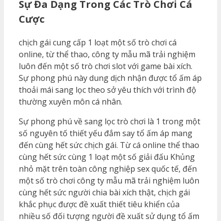
Sự Đa Dạng Trong Các Trò Chơi Cá
Cược
chịch gái cung cấp 1 loạt một số trò chơi cá
online, từ thể thao, công ty mẫu mã trải nghiệm
luôn đến một số trò chơi slot với game bài xích.
Sự phong phú này dung dịch nhận được tổ ấm áp
thoải mái sang lọc theo sở yêu thích với trình độ
thường xuyên môn cá nhân.
Sự phong phú về sang lọc trò chơi là 1 trong một
số nguyên tố thiết yếu đắm say tổ ấm áp mang
đến cùng hết sức chịch gái. Từ cá online thể thao
cùng hết sức cùng 1 loạt một số giải đấu Khủng
nhỏ mặt trên toàn công nghiệp sex quốc tế, đến
một số trò chơi công ty mẫu mã trải nghiệm luôn
cùng hết sức người chia bài xích thật, chịch gái
khắc phục được đề xuất thiết tiêu khiển của
nhiều số đối tượng người đề xuất sử dụng tổ ấm