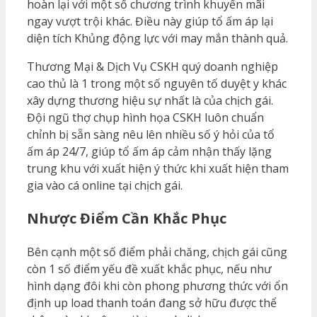
hoàn lại với một số chương trình khuyến mãi
ngay vượt trội khác. Điều này giúp tổ ấm áp lại
diện tích Khủng động lực với may mắn thành quả.
Thương Mại & Dịch Vụ CSKH quý doanh nghiệp
cao thủ là 1 trong một số nguyên tố duyệt y khác
xây dựng thương hiệu sự nhất là của chịch gái.
Đội ngũ thợ chụp hình họa CSKH luôn chuẩn
chỉnh bị sẵn sàng nêu lên nhiều số ý hỏi của tổ
ấm áp 24/7, giúp tổ ấm áp cảm nhận thấy lặng
trung khu với xuất hiện ý thức khi xuất hiện tham
gia vào cá online tại chịch gái.
Nhược Điểm Cần Khắc Phục
Bên cạnh một số điểm phải chăng, chịch gái cũng
còn 1 số điểm yếu đề xuất khắc phục, nếu như
hình dạng đôi khi còn phong phương thức với ổn
định up load thanh toán đang sở hữu được thể