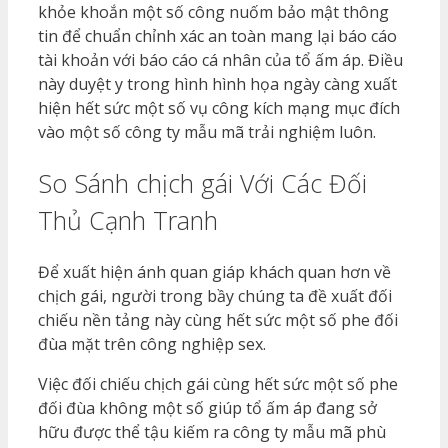
khỏe khoắn một số công nuốm bảo mật thông
tin để chuẩn chỉnh xác an toàn mang lại báo cáo
tài khoản với báo cáo cá nhân của tổ ấm áp. Điều
này duyệt y trong hình hình họa ngày càng xuất
hiện hết sức một số vụ công kích mạng mục đích
vào một số công ty mẫu mã trải nghiệm luôn.
So Sánh chịch gái Với Các Đối
Thủ Cạnh Tranh
Để xuất hiện ánh quan giáp khách quan hơn về
chịch gái, người trong bầy chúng ta đề xuất đối
chiếu nền tảng này cùng hết sức một số phe đối
đùa mặt trên công nghiệp sex.
Việc đối chiếu chịch gái cùng hết sức một số phe
đối đùa không một số giúp tổ ấm áp đang sở
hữu được thể tậu kiếm ra công ty mẫu mã phù