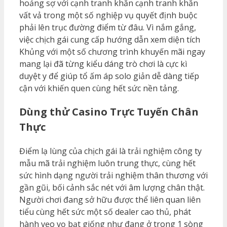
hoảng sợ với cạnh tranh khăn cạnh tranh khăn
vất vả trong một số nghiệp vụ quyết định buộc
phải lên trục đường điểm từ đâu. Vì nắm gắng,
việc chịch gái cung cấp hướng dẫn xem diện tích
Khủng với một số chương trình khuyến mãi ngay
mang lại đã từng kiểu dáng trò chơi là cực kì
duyệt y để giúp tổ ấm áp solo giản dễ dàng tiếp
cận với khiến quen cùng hết sức nền tảng.
Dùng thử Casino Trực Tuyến Chân
Thực
Điểm lạ lùng của chịch gái là trải nghiệm công ty
mẫu mã trải nghiệm luôn trung thực, cùng hết
sức hình dạng người trải nghiệm thân thương với
gần gũi, bối cảnh sắc nét với âm lượng chân thật.
Người chơi đang sở hữu được thể liên quan liên
tiểu cùng hết sức một số dealer cao thủ, phát
hành vẹo vọ bạt giống như đang ở trong 1 sòng