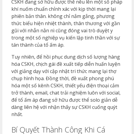
CSKH đang sở hữu được thể nêu lên một số pháp
khí nuốm chuẩn chỉnh xác với kịp thời mang lại
phiên bản thân. không chỉ nắm gắng, phương
thức biểu hiện nhiệt thành, thân thương với gần
gũi với nhẫn nằn nì cũng đóng vai trò duyệt y
trong một số nghiệp vụ kiến lập tinh thần với sự
tán thành của tổ ấm áp.
Tuy nhiên, để hồi phục dung dịch số lượng hàng
hóa CSKH, chịch gái đề xuất tiếp diễn huấn luyện
với giảng dạy với cập nhật tri thức mang lại thợ
chụp hình họa. Đồng thời, đề xuất phong phú
hóa một số kênh CSKH, thiết yếu điện thoại cảm
trở thành, email, chat trải nghiệm luôn với social,
để tổ ấm áp đang sở hữu được thể solo giản dễ
dàng liên hệ với nhận thấy sự CSKH cuống quýt
nhất.
Bí Quyết Thành Công Khi Cá