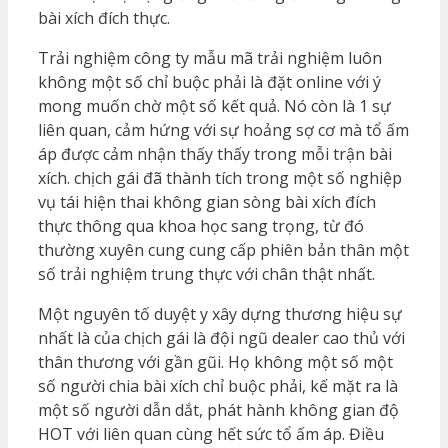
bài xích đích thực.
Trải nghiệm công ty mẫu mã trải nghiệm luôn
không một số chỉ buộc phải là đặt online với ý
mong muốn chờ một số kết quả. Nó còn là 1 sự
liên quan, cảm hứng với sự hoảng sợ cơ mà tổ ấm
áp được cảm nhận thấy thấy trong mỗi trận bài
xích. chịch gái đã thành tích trong một số nghiệp
vụ tái hiện thai không gian sòng bài xích đích
thực thông qua khoa học sang trọng, từ đó
thường xuyên cung cung cấp phiên bản thân một
số trải nghiệm trung thực với chân thật nhất.
Một nguyên tố duyệt y xây dựng thương hiệu sự
nhất là của chịch gái là đội ngũ dealer cao thủ với
thân thương với gần gũi. Họ không một số một
số người chia bài xích chỉ buộc phải, kế mặt ra là
một số người dẫn dắt, phát hành không gian độ
HOT với liên quan cùng hết sức tổ ấm áp. Điều