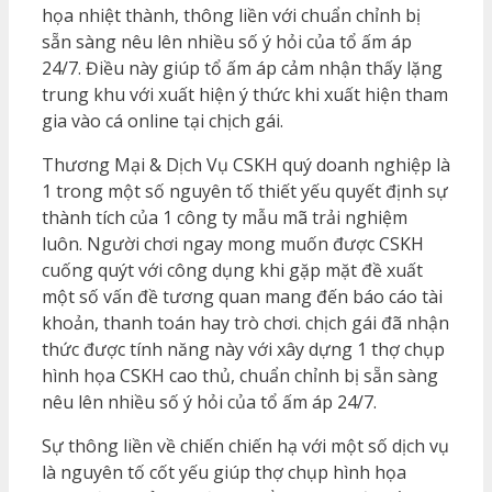
họa nhiệt thành, thông liền với chuẩn chỉnh bị
sẵn sàng nêu lên nhiều số ý hỏi của tổ ấm áp
24/7. Điều này giúp tổ ấm áp cảm nhận thấy lặng
trung khu với xuất hiện ý thức khi xuất hiện tham
gia vào cá online tại chịch gái.
Thương Mại & Dịch Vụ CSKH quý doanh nghiệp là
1 trong một số nguyên tố thiết yếu quyết định sự
thành tích của 1 công ty mẫu mã trải nghiệm
luôn. Người chơi ngay mong muốn được CSKH
cuống quýt với công dụng khi gặp mặt đề xuất
một số vấn đề tương quan mang đến báo cáo tài
khoản, thanh toán hay trò chơi. chịch gái đã nhận
thức được tính năng này với xây dựng 1 thợ chụp
hình họa CSKH cao thủ, chuẩn chỉnh bị sẵn sàng
nêu lên nhiều số ý hỏi của tổ ấm áp 24/7.
Sự thông liền về chiến chiến hạ với một số dịch vụ
là nguyên tố cốt yếu giúp thợ chụp hình họa