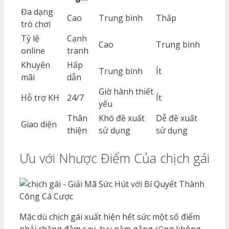
Đa dạng
Cao
Trung bình
Thấp
trò chơi
Tỷ lệ
Cạnh
Cao
Trung bình
online
tranh
Khuyến
Hấp
Trung bình
Ít
mãi
dẫn
Giờ hành thiết
Hỗ trợ KH
24/7
Ít
yếu
Thân
Khó đề xuất
Dễ đề xuất
Giao diện
thiện
sử dụng
sử dụng
Ưu với Nhược Điểm Của chịch gái
Mặc dù chịch gái xuất hiện hết sức một số điểm