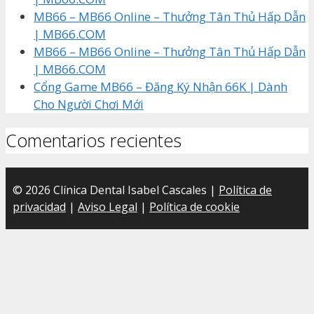
MB66 – MB66 Online – Thưởng Tân Thủ Hấp Dẫn
| MB66.COM
MB66 – MB66 Online – Thưởng Tân Thủ Hấp Dẫn
| MB66.COM
Cổng Game MB66 – Đăng Ký Nhận 66K | Dành
Cho Người Chơi Mới
Comentarios recientes
© 2026 Clínica Dental Isabel Cascales |
Política de
privacidad
|
Aviso Legal
|
Política de cookie