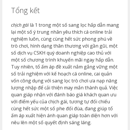
Tổng kết
chịch gái
là 1 trong một số sang lọc hấp dẫn mang
lại một số ý trung nhân yêu thích cá online trải
nghiệm luôn, cùng cùng hết sức phong phú về
trò chơi, hình dạng thân thương với gần gũi, một
số dịch vụ CSKH quý doanh nghiệp cao thủ với
một số chương trình khuyến mãi ngay hấp dẫn.
Tuy nhiên, tổ ấm áp đề xuất nắm gắng vững một
số trải nghiệm với kế hoạch cá online, cai quản
vốn công dụng với sang lọc trò chơi ưa nạp năng
lượng nhập để cải thiện may mắn thành quả. Việc
quan giáp nhận với đánh báo giá khách quan ưu
với điểm yếu của chịch gái, tương tự đối chiếu
cùng hết sức một số phe đối đùa, đang giúp tổ
ấm áp xuất hiện ánh quan giáp toàn diện hơn với
nêu lên một số quyết định sáng láng.