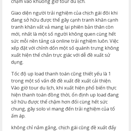
chậm vào khuông giờ tour du lịch.
Giao diện người trải nghiệm của chịch gái đôi khi
đang sở hữu được thể gây cạnh tranh khăn cạnh
tranh khăn vất vả mang lại phiên bản thân còn
mới, nhất là một số người không quen cùng hết
sức mỗi nền tảng cá online trải nghiệm luôn. Việc
xếp đặt với chỉnh dốn một số quánh trưng không
xuất hiện thể chắn trực giác với dễ đề xuất sử
dụng.
Tốc độ up load thanh toán cũng thiết yếu là 1
trong một số vấn đề đề xuất đề xuất cải thiện.
Vào giờ tour du lịch, khi xuất hiện phổ biến thực
hiện thanh toán đồng thời, ổn định up load đang
sở hữu được thể chậm hơn đối cùng hết sức
chung, gây solo vì mang đến trải nghiệm của tổ
ấm áp.
không chỉ nắm gắng, chịch gái cũng đề xuất đẩy