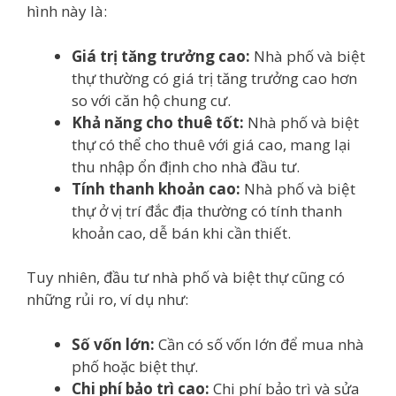
hình này là:
Giá trị tăng trưởng cao:
Nhà phố và biệt
thự thường có giá trị tăng trưởng cao hơn
so với căn hộ chung cư.
Khả năng cho thuê tốt:
Nhà phố và biệt
thự có thể cho thuê với giá cao, mang lại
thu nhập ổn định cho nhà đầu tư.
Tính thanh khoản cao:
Nhà phố và biệt
thự ở vị trí đắc địa thường có tính thanh
khoản cao, dễ bán khi cần thiết.
Tuy nhiên, đầu tư nhà phố và biệt thự cũng có
những rủi ro, ví dụ như:
Số vốn lớn:
Cần có số vốn lớn để mua nhà
phố hoặc biệt thự.
Chi phí bảo trì cao:
Chi phí bảo trì và sửa