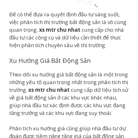
Để có thể đưa ra quyết định đầu tư sáng suốt,
việc phân tích thị trường bất động sản là vô cùng
quan trọng.
xs mtr chu nhat
cung cấp cho nhà
đầu tư các công cụ và dữ liệu cần thiết để thực
hiện phân tích chuyên sâu về thị trường.
Xu Hướng Giá Bất Động Sản
Theo dõi xu hướng giá bất động sản là một trong
những yếu tố quan trọng nhất trong phân tích thị
trường.
xs mtr chu nhat
cung cấp dữ liệu lịch sử
về giá bất động sản ở các khu vực khác nhau,
giúp nhà đầu tư xác định được các khu vực đang
tăng trưởng và các khu vực đang suy thoái.
Phân tích xu hướng giá cũng giúp nhà đầu tư dự
đoán được tiềm năng tăng giá của bất động sản