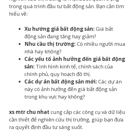
trong quá trình đầu tư bất động sản. Bạn cần tìm
hiểu về:
Xu hướng giá bất động sản:
Giá bất
động sản đang tăng hay giảm?
Nhu cầu thị trường:
Có nhiều người mua
nhà hay không?
Các yếu tố ảnh hưởng đến giá bất động
sản:
Tình hình kinh tế, chính sách của
chính phủ, quy hoạch đô thị.
Các dự án bất động sản mới:
Các dự án
này có ảnh hưởng đến giá bất động sản
trong khu vực hay không?
xs mtr chu nhat
cung cấp các công cụ và dữ liệu
cần thiết để nghiên cứu thị trường, giúp bạn đưa
ra quyết định đầu tư sáng suốt.