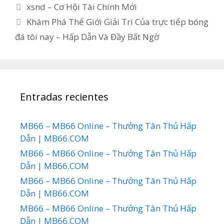
xsnd – Cơ Hội Tài Chính Mới
Khám Phá Thế Giới Giải Trí Của trực tiếp bóng
đá tôi nay – Hấp Dẫn Và Đầy Bất Ngờ
Entradas recientes
MB66 – MB66 Online – Thưởng Tân Thủ Hấp
Dẫn | MB66.COM
MB66 – MB66 Online – Thưởng Tân Thủ Hấp
Dẫn | MB66.COM
MB66 – MB66 Online – Thưởng Tân Thủ Hấp
Dẫn | MB66.COM
MB66 – MB66 Online – Thưởng Tân Thủ Hấp
Dẫn | MB66.COM