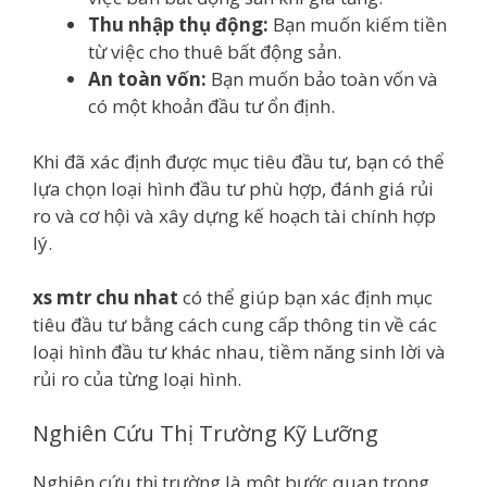
Thu nhập thụ động:
Bạn muốn kiếm tiền
từ việc cho thuê bất động sản.
An toàn vốn:
Bạn muốn bảo toàn vốn và
có một khoản đầu tư ổn định.
Khi đã xác định được mục tiêu đầu tư, bạn có thể
lựa chọn loại hình đầu tư phù hợp, đánh giá rủi
ro và cơ hội và xây dựng kế hoạch tài chính hợp
lý.
xs mtr chu nhat
có thể giúp bạn xác định mục
tiêu đầu tư bằng cách cung cấp thông tin về các
loại hình đầu tư khác nhau, tiềm năng sinh lời và
rủi ro của từng loại hình.
Nghiên Cứu Thị Trường Kỹ Lưỡng
Nghiên cứu thị trường là một bước quan trọng