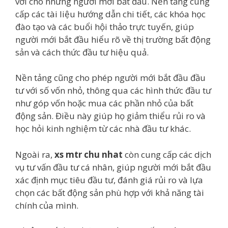
vời cho những người mới bắt đầu. Nền tảng cung
cấp các tài liệu hướng dẫn chi tiết, các khóa học
đào tạo và các buổi hội thảo trực tuyến, giúp
người mới bắt đầu hiểu rõ về thị trường bất động
sản và cách thức đầu tư hiệu quả.
Nền tảng cũng cho phép người mới bắt đầu đầu
tư với số vốn nhỏ, thông qua các hình thức đầu tư
như góp vốn hoặc mua các phần nhỏ của bất
động sản. Điều này giúp họ giảm thiểu rủi ro và
học hỏi kinh nghiệm từ các nhà đầu tư khác.
Ngoài ra,
xs mtr chu nhat
còn cung cấp các dịch
vụ tư vấn đầu tư cá nhân, giúp người mới bắt đầu
xác định mục tiêu đầu tư, đánh giá rủi ro và lựa
chọn các bất động sản phù hợp với khả năng tài
chính của mình.