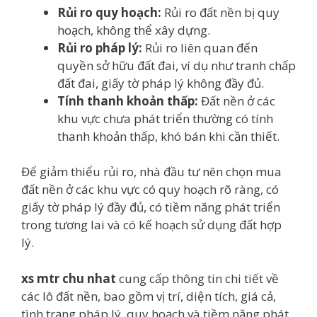
Rủi ro quy hoạch:
Rủi ro đất nền bị quy
hoạch, không thể xây dựng.
Rủi ro pháp lý:
Rủi ro liên quan đến
quyền sở hữu đất đai, ví dụ như tranh chấp
đất đai, giấy tờ pháp lý không đầy đủ.
Tính thanh khoản thấp:
Đất nền ở các
khu vực chưa phát triển thường có tính
thanh khoản thấp, khó bán khi cần thiết.
Để giảm thiểu rủi ro, nhà đầu tư nên chọn mua
đất nền ở các khu vực có quy hoạch rõ ràng, có
giấy tờ pháp lý đầy đủ, có tiềm năng phát triển
trong tương lai và có kế hoạch sử dụng đất hợp
lý.
xs mtr chu nhat
cung cấp thông tin chi tiết về
các lô đất nền, bao gồm vị trí, diện tích, giá cả,
tình trạng pháp lý, quy hoạch và tiềm năng phát