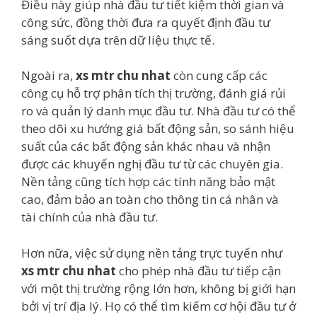
Điều này giúp nhà đầu tư tiết kiệm thời gian và
công sức, đồng thời đưa ra quyết định đầu tư
sáng suốt dựa trên dữ liệu thực tế.
Ngoài ra,
xs mtr chu nhat
còn cung cấp các
công cụ hỗ trợ phân tích thị trường, đánh giá rủi
ro và quản lý danh mục đầu tư. Nhà đầu tư có thể
theo dõi xu hướng giá bất động sản, so sánh hiệu
suất của các bất động sản khác nhau và nhận
được các khuyến nghị đầu tư từ các chuyên gia.
Nền tảng cũng tích hợp các tính năng bảo mật
cao, đảm bảo an toàn cho thông tin cá nhân và
tài chính của nhà đầu tư.
Hơn nữa, việc sử dụng nền tảng trực tuyến như
xs mtr chu nhat
cho phép nhà đầu tư tiếp cận
với một thị trường rộng lớn hơn, không bị giới hạn
bởi vị trí địa lý. Họ có thể tìm kiếm cơ hội đầu tư ở