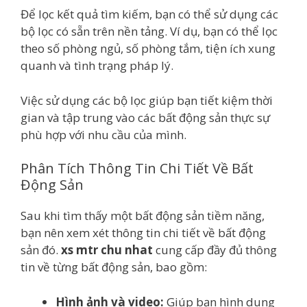
Để lọc kết quả tìm kiếm, bạn có thể sử dụng các
bộ lọc có sẵn trên nền tảng. Ví dụ, bạn có thể lọc
theo số phòng ngủ, số phòng tắm, tiện ích xung
quanh và tình trạng pháp lý.
Việc sử dụng các bộ lọc giúp bạn tiết kiệm thời
gian và tập trung vào các bất động sản thực sự
phù hợp với nhu cầu của mình.
Phân Tích Thông Tin Chi Tiết Về Bất
Động Sản
Sau khi tìm thấy một bất động sản tiềm năng,
bạn nên xem xét thông tin chi tiết về bất động
sản đó.
xs mtr chu nhat
cung cấp đầy đủ thông
tin về từng bất động sản, bao gồm:
Hình ảnh và video:
Giúp bạn hình dung