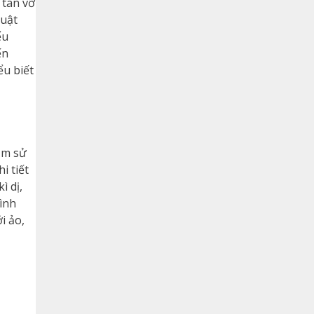
 tan vỡ
uật
ểu
ến
ểu biết
hăm sử
i tiết
ì dị,
ình
i ảo,