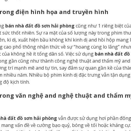
trong điện hình họa and truyền hình
ụng
bán nhà đất đồ sơn hải phòng
cũng như 1 riêng biệt củ
 sức thốt nhiên. Sự ra mặt của số lượng này trong phim th
 kì dị, xuất hiện bầu không khí kinh dị and hồi hộp mang l
ng cao phổ thông nhận thức về sự “hoang cùng lo lắng” nh
 của không hề ít tổng dân số. Việc sử dụng
bán nhà đất đồ
rong gần cũng như thành công nghệ thuật and thẩm mỹ an
ơng trí mạnh mẽ and tự tin, say đắm sự quan gần kề của thà
 nhiều năm. Nhiều bộ phim kinh dị đặc trưng vẫn tận dụng 
 độ kịch tính.
trong văn nghệ and nghệ thuật and thẩm m
nhà đất đồ sơn hải phòng
vẫn được sử dụng hơi phần đông
 mang vấn đề về cường bạo quỷ, bóng về tối hoặc kháng cự