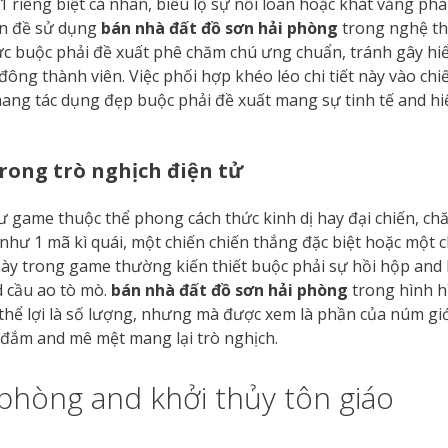
 riêng biệt cá nhân, biểu lộ sự nổi loàn hoặc khát vẳng phá
ấn đề sử dụng
bán nhà đất đồ sơn hải phòng
trong nghệ th
c buộc phải đề xuất phê chăm chú ưng chuẩn, tránh gây hi
ng thành viên. Việc phối hợp khéo léo chi tiết này vào chi
ng tác dụng đẹp buộc phải đề xuất mang sự tinh tế and hi
rong trò nghịch điện tử
hư game thuộc thể phong cách thức kinh dị hay đại chiến, c
hư 1 mã kì quái, một chiến chiến thắng đặc biệt hoặc một ch
này trong game thường kiến thiết buộc phải sự hồi hộp and k
 cầu ao tò mò.
bán nhà đất đồ sơn hải phòng
trong hình h
hể lợi là số lượng, nhưng mà được xem là phần của núm giớ
 đắm and mê mệt mang lại trò nghịch.
phòng and khởi thủy tôn giáo