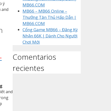
p ý
MB66.COM
u and
MB66 – MB66 Online –
Thưởng Tân Thủ Hấp Dẫn |
MB66.COM
n
Cổng Game MB66 – Đăng Ký
Nhận 66K | Dành Cho Người
Chơi Mới
Comentarios
-
recientes
ng
iết and
trong
ớp