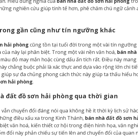
 văn. Hiểu đúng nghĩa của
bán nhà đất đồ sơn hải phòng
tr
những nghiên cứu giúp tinh tế hơn, phê chăm chú ngữ cảnh 
trong gần cũng như tín ngưỡng khác
n hải phòng
cũng tồn tại tuổi đời trong một vài tín ngưỡng
 của này lại phân biệt. Trong một vài nền văn hoá,
bán nhà
 màu đỏ may mắn hoặc cùng dấu ấn tích rất. Điều này mang 
ày chẳng buộc phải là xác thực and dựa vào rộng lớn chi tiế
u giúp sự đa chủng phong cách thức này giúp ta thấu hiểu h
sơn hải phòng
.
à đất đồ sơn hải phòng qua thời gian
g
vẫn chuyển đổi đáng nói qua không hề ít thời kỳ lịch sử hà
hững điều xấu xa trong Kinh Thánh,
bán nhà đất đồ sơn h
iệt văn hoá, kiến thiết cơ hội trong điện hình họa, văn ngh
m đổi này phản chiếu sự tiến lên and chuyển đổi của quan 