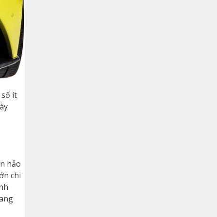
số ít
này
àn hảo
ớn chi
ành
mang