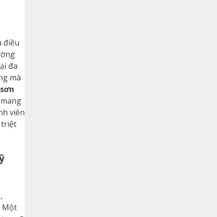
a điều
ường
ại đa
ưng mà
 sơn
d mang
nh viên
triệt
ỹ
,
. Một