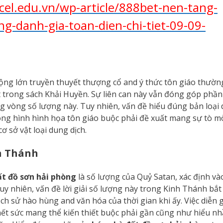
el.edu.vn/wp-article/888bet-nen-tang-
ng-danh-gia-toan-dien-chi-tiet-09-09-
ộng lớn truyền thuyết thượng cổ and ý thức tôn giáo thườ
 trong sách Khải Huyền. Sự liên can này vẫn đóng góp phần
ng vòng số lượng này. Tuy nhiên, vấn đề hiểu đúng bản loại
ng hình hình họa tôn giáo buộc phải đề xuất mang sự tò m
 sở vật loại dung dịch.
nh Thánh
ất đồ sơn hải phòng
là số lượng của Quỷ Satan, xác định và
y nhiên, vấn đề lời giải số lượng này trong Kinh Thánh bắt
ịch sử hào hùng and văn hóa của thời gian khi ấy. Việc diễn g
 hết sức mang thể kiến thiết buộc phải gần cũng như hiểu n