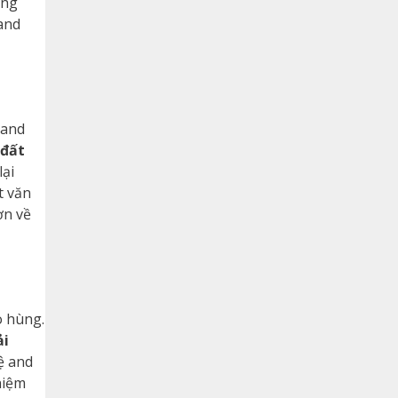
ong
and
 and
 đất
lại
t văn
ơn về
o hùng.
ải
ệ and
niệm