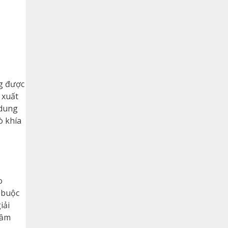
ng được
 xuất
 dung
ò khía
o
 buộc
iải
hầm