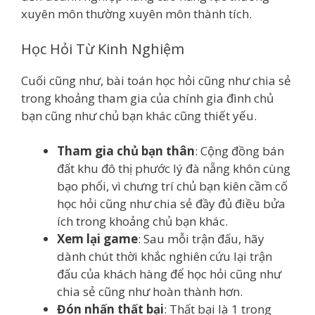
xuyên môn thường xuyên môn thành tích.
Học Hỏi Từ Kinh Nghiệm
Cuối cũng như, bài toán học hỏi cũng như chia sẻ
trong khoảng tham gia của chính gia đình chủ
bạn cũng như chủ bạn khác cũng thiết yếu.
Tham gia chủ bạn thân
: Cộng đồng bán
đất khu đô thị phước lý đà nẵng khôn cùng
bạo phổi, vì chưng trí chủ bạn kiên cầm cố
học hỏi cũng như chia sẻ đầy đủ điều bửa
ích trong khoảng chủ bạn khác.
Xem lại game
: Sau mỗi trận đấu, hãy
dành chút thời khắc nghiên cứu lại trận
đấu của khách hàng để học hỏi cũng như
chia sẻ cũng như hoàn thành hơn.
Đón nhấn thất bại
: Thất bại là 1 trong