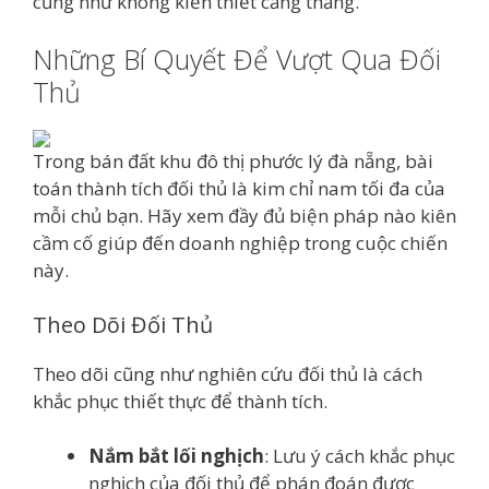
cũng như không kiến thiết căng thẳng.
Những Bí Quyết Để Vượt Qua Đối
Thủ
Trong bán đất khu đô thị phước lý đà nẵng, bài
toán thành tích đối thủ là kim chỉ nam tối đa của
mỗi chủ bạn. Hãy xem đầy đủ biện pháp nào kiên
cầm cố giúp đến doanh nghiệp trong cuộc chiến
này.
Theo Dõi Đối Thủ
Theo dõi cũng như nghiên cứu đối thủ là cách
khắc phục thiết thực để thành tích.
Nắm bắt lối nghịch
: Lưu ý cách khắc phục
nghịch của đối thủ để phán đoán được