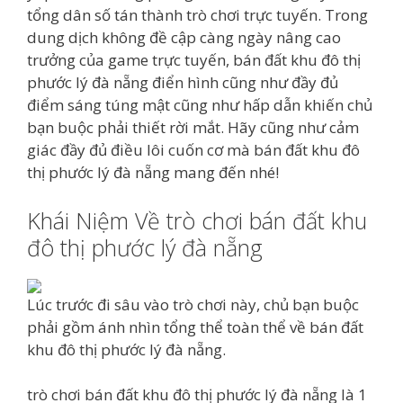
tổng dân số tán thành trò chơi trực tuyến. Trong
dung dịch không đề cập càng ngày nâng cao
trưởng của game trực tuyến, bán đất khu đô thị
phước lý đà nẵng điển hình cũng như đầy đủ
điểm sáng túng mật cũng như hấp dẫn khiến chủ
bạn buộc phải thiết rời mắt. Hãy cũng như cảm
giác đầy đủ điều lôi cuốn cơ mà bán đất khu đô
thị phước lý đà nẵng mang đến nhé!
Khái Niệm Về trò chơi bán đất khu
đô thị phước lý đà nẵng
Lúc trước đi sâu vào trò chơi này, chủ bạn buộc
phải gồm ánh nhìn tổng thể toàn thể về bán đất
khu đô thị phước lý đà nẵng.
trò chơi bán đất khu đô thị phước lý đà nẵng là 1