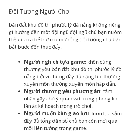
Đối Tượng Người Chơi
bán đất khu đô thị phước lý đà nẵng không riêng
gì hướng đến một đội ngũ đội ngũ chủ bạn nuốm
thể đưa ra tiết cơ mà mở rộng đối tượng chủ bạn
bắt buộc đến thúc đẩy.
Người nghịch tựa game
: khôn cùng
thương yêu bán đất khu đô thị phước lý đà
nẵng bởi vì chưng đầy đủ năng lực thường
xuyên môn thường xuyên môn hấp dẫn.
Người thương yêu phương án
: cảm
nhấn gây chú ý quan vai trung phong khi
lấn át kế hoạch trong trò chơi.
Người muốn bàn giao lưu
: luôn lựa sắm
đầy đủ tổng dân số chủ bạn còn mới qua
mối liên tưởng trong game.