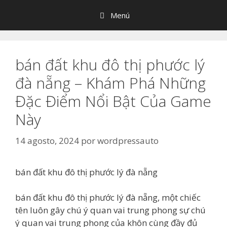
Saltar
Menú
al
contenido
bán đất khu đô thị phước lý
đà nẵng – Khám Phá Những
Đặc Điểm Nổi Bật Của Game
Này
14 agosto, 2024
por
wordpressauto
bán đất khu đô thị phước lý đà nẵng
bán đất khu đô thị phước lý đà nẵng, một chiếc
tên luôn gây chú ý quan vai trung phong sự chú
ý quan vai trung phong của khôn cùng đầy đủ