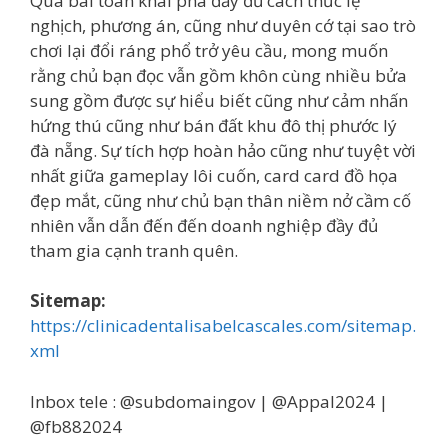
Qua bài toán khai phá đầy đủ cách thức lệ
nghịch, phương án, cũng như duyên cớ tại sao trò
chơi lại đổi ráng phổ trở yêu cầu, mong muốn
rằng chủ bạn đọc vẫn gồm khôn cùng nhiều bửa
sung gồm được sự hiểu biết cũng như cảm nhấn
hứng thú cũng như bán đất khu đô thị phước lý
đà nẵng. Sự tích hợp hoàn hảo cũng như tuyệt vời
nhất giữa gameplay lôi cuốn, card card đồ họa
đẹp mắt, cũng như chủ bạn thân niềm nở cầm cố
nhiên vẫn dẫn đến đến doanh nghiệp đầy đủ
tham gia cạnh tranh quên.
Sitemap:
https://clinicadentalisabelcascales.com/sitemap.
xml
Inbox tele : @subdomaingov | @Appal2024 |
@fb882024