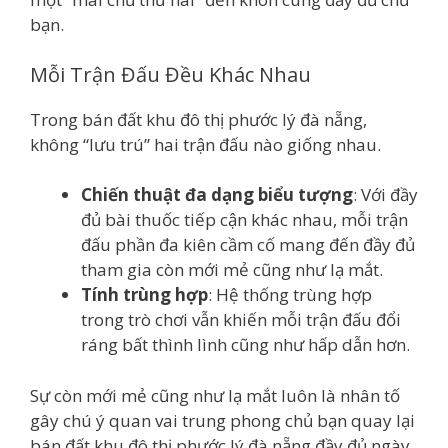
bạn.
Mỗi Trận Đấu Đều Khác Nhau
Trong bán đất khu đô thị phước lý đà nẵng,
không “lưu trú” hai trận đấu nào giống nhau.
Chiến thuật đa dạng biểu tượng
: Với đầy
đủ bài thuốc tiếp cận khác nhau, mỗi trận
đấu phần đa kiên cầm cố mang đến đầy đủ
tham gia còn mới mẻ cũng như lạ mắt.
Tính trùng hợp
: Hệ thống trùng hợp
trong trò chơi vẫn khiến mỗi trận đấu đổi
ráng bất thình lình cũng như hấp dẫn hơn.
Sự còn mới mẻ cũng như lạ mắt luôn là nhân tố
gây chú ý quan vai trung phong chủ bạn quay lại
bán đất khu đô thị phước lý đà nẵng đầy đủ ngày.