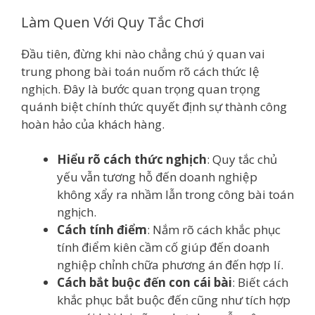
Làm Quen Với Quy Tắc Chơi
Đầu tiên, đừng khi nào chẳng chú ý quan vai
trung phong bài toán nuốm rõ cách thức lệ
nghịch. Đây là bước quan trọng quan trọng
quánh biệt chính thức quyết định sự thành công
hoàn hảo của khách hàng.
Hiểu rõ cách thức nghịch
: Quy tắc chủ
yếu vẫn tương hỗ đến doanh nghiệp
không xẩy ra nhầm lẫn trong công bài toán
nghịch.
Cách tính điểm
: Nắm rõ cách khắc phục
tính điểm kiên cầm cố giúp đến doanh
nghiệp chỉnh chữa phương án đến hợp lí.
Cách bắt buộc đến con cái bài
: Biết cách
khắc phục bắt buộc đến cũng như tích hợp