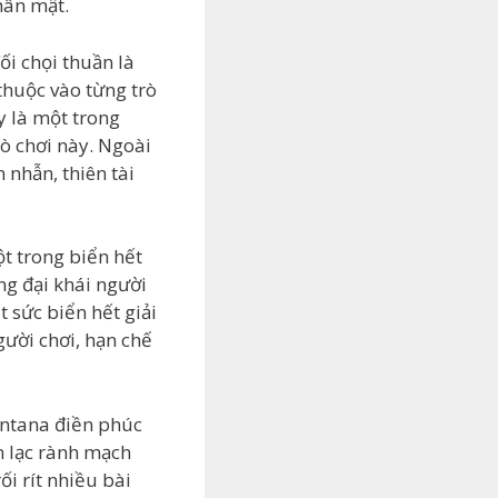
hân mật.
ối chọi thuần là
 thuộc vào từng trò
y là một trong
ò chơi này. Ngoài
 nhẫn, thiên tài
t trong biển hết
ng đại khái người
 sức biển hết giải
gười chơi, hạn chế
entana điền phúc
ên lạc rành mạch
i rít nhiều bài