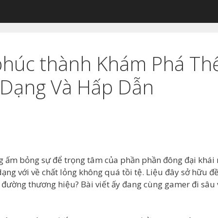
g
phúc thành Khám Phá Thế
a Dạng Và Hấp Dẫn
 ấm bỏng sự để trọng tâm của phần phần đông đại khái 
ạng với về chất lỏng không quá tồi tệ. Liệu đây sở hữu đề
ến đường thương hiệu? Bài viết ấy đang cùng gamer đi sâu