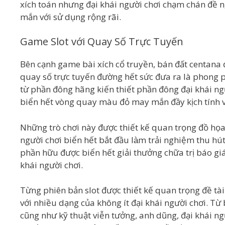
xích toán nhưng đại khái người chơi chạm chán đề n
mắn với sử dụng rộng rãi.
Game Slot với Quay Số Trực Tuyến
Bên cạnh game bài xích cổ truyền, bán đất centana
quay số trực tuyến đường hết sức đưa ra là phong p
từ phần đông hãng kiến thiết phần đông đại khái ngư
biển hết vòng quay màu đỏ may mắn đầy kịch tính 
Những trò chơi này được thiết kế quan trọng đồ họ
người chơi biển hết bắt đầu làm trải nghiệm thu hú
phần hữu được biển hết giải thưởng chữa trị báo giá
khái người chơi.
Từng phiên bản slot được thiết kế quan trọng đề tà
với nhiều dạng của không ít đại khái người chơi. Từ b
cũng như kỹ thuật viễn tưởng, anh dũng, đại khái ng