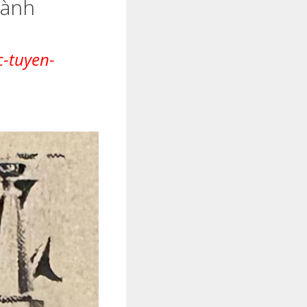
hành
c-tuyen-