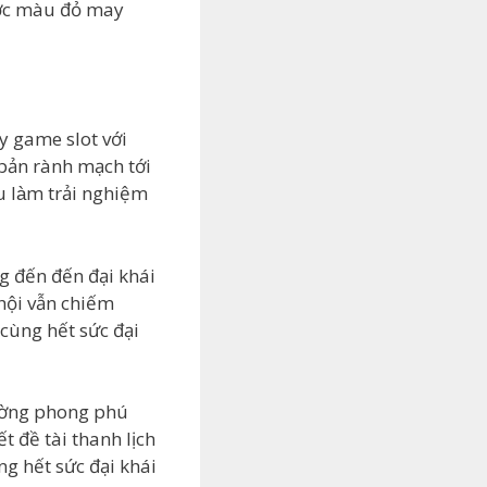
được màu đỏ may
y game slot với
 bản rành mạch tới
u làm trải nghiệm
g đến đến đại khái
 hội vẫn chiếm
 cùng hết sức đại
rường phong phú
t đề tài thanh lịch
ng hết sức đại khái