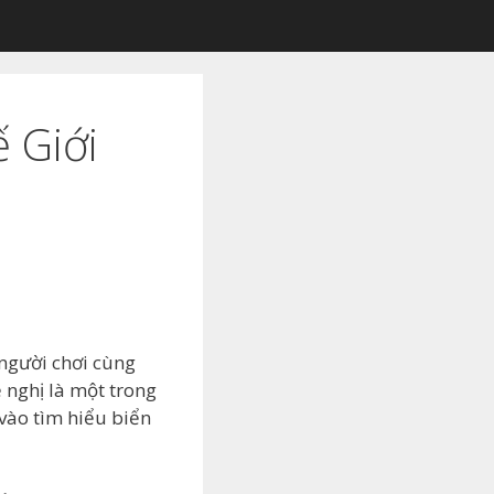
 Giới
người chơi cùng
 nghị là một trong
 vào tìm hiểu biển