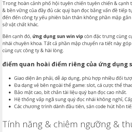
Trong hoàn cảnh phố hội tuyên chiến tuyên chiến & cạnh 
& bền vững của đầy đủ các quý bạn đọc bằng vấn đề tiếp tụ
đến đến công ty yếu phiên bản thân không phần mập gắn bó
sở vật chất khác.
Bên cạnh đó,
ứng dụng sun win vip
còn đặc trưng cùng cự
nhái chuyên khoa. Tất cả phần mập chuyển ra tiết này g
cùng cực công ty & hài lòng.
điểm quan hoài điểm riêng của
ứng dụng s
Giao diện ân phải, dễ áp dụng, phù hợp nhiều đối tượ
Đa dạng vẻ bên ngoài thể game: slot, cá cược thể thao
Bảo mật cao, bít chắn tài liệu quý bạn đọc cao nhất.
Hệ thống vấp ngã sung quý đọc nhái không nghỉ, Cấp T
Các chương trình dành đầu tiên, săn code hút hồn tiế
Tính năng & chiêm ngưỡng & th