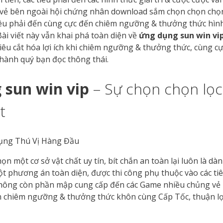
 vẻ bên ngoài hội chứng nhân download sắm chọn chọn chọn
êu phải đến cùng cực đến chiêm ngưỡng & thưởng thức hìn
ài viết này vẫn khai phá toàn diện về
ứng dụng sun win vi
tiêu cắt hóa lợi ích khi chiêm ngưỡng & thưởng thức, cùng c
thành quý bạn đọc thông thái.
 sun win vip
– Sự chọn chọn lọc v
t
n một cơ sở vật chất uy tín, bít chắn an toàn lại luôn là dà
 phương án toàn diện, được thi công phụ thuộc vào các tiê
 không còn phần mập cung cấp đến các Game nhiều chủng vẻ
n chiêm ngưỡng & thưởng thức khôn cùng Cấp Tốc, thuận lợ