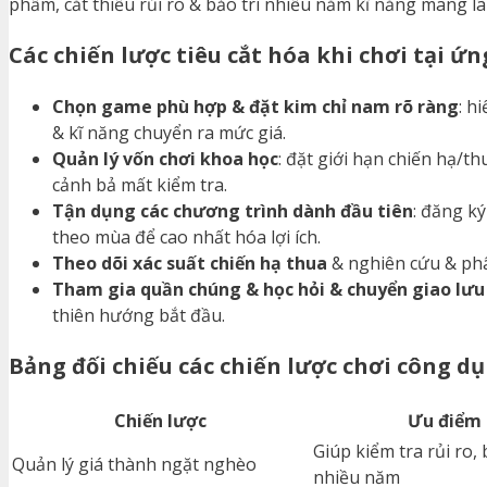
phầm, cắt thiểu rủi ro & bảo trì nhiều năm kĩ năng mang lãi
Các chiến lược tiêu cắt hóa khi chơi tại
ứng
Chọn game phù hợp & đặt kim chỉ nam rõ ràng
: h
& kĩ năng chuyển ra mức giá.
Quản lý vốn chơi khoa học
: đặt giới hạn chiến hạ/
cảnh bả mất kiểm tra.
Tận dụng các chương trình dành đầu tiên
: đăng k
theo mùa để cao nhất hóa lợi ích.
Theo dõi xác suất chiến hạ thua
& nghiên cứu & phâ
Tham gia quần chúng & học hỏi & chuyển giao lưu
thiên hướng bắt đầu.
Bảng đối chiếu các chiến lược chơi công d
Chiến lược
Ưu điểm
Giúp kiểm tra rủi ro, 
Quản lý giá thành ngặt nghèo
nhiều năm