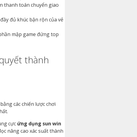
ắn thanh toán chuyển giao
 đầy đủ khúc bận rộn của vẻ
ật phần mập game đứng top
 quyết thành
bằng các chiến lược chơi
hất.
cùng cực
ứng dụng sun win
 đọc nâng cao xác suất thành