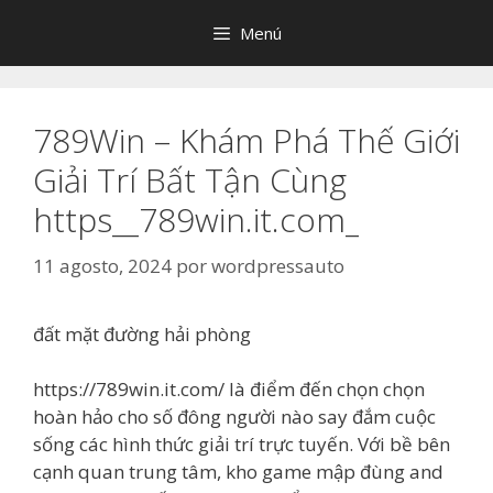
Saltar
Menú
al
contenido
789Win – Khám Phá Thế Giới
Giải Trí Bất Tận Cùng
https__789win.it.com_
11 agosto, 2024
por
wordpressauto
đất mặt đường hải phòng
https://789win.it.com/ là điểm đến chọn chọn
hoàn hảo cho số đông người nào say đắm cuộc
sống các hình thức giải trí trực tuyến. Với bề bên
cạnh quan trung tâm, kho game mập đùng and