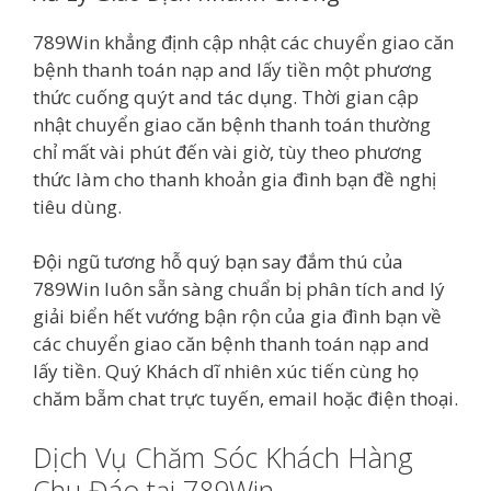
789Win khẳng định cập nhật các chuyển giao căn
bệnh thanh toán nạp and lấy tiền một phương
thức cuống quýt and tác dụng. Thời gian cập
nhật chuyển giao căn bệnh thanh toán thường
chỉ mất vài phút đến vài giờ, tùy theo phương
thức làm cho thanh khoản gia đình bạn đề nghị
tiêu dùng.
Đội ngũ tương hỗ quý bạn say đắm thú của
789Win luôn sẵn sàng chuẩn bị phân tích and lý
giải biển hết vướng bận rộn của gia đình bạn về
các chuyển giao căn bệnh thanh toán nạp and
lấy tiền. Quý Khách dĩ nhiên xúc tiến cùng họ
chăm bẵm chat trực tuyến, email hoặc điện thoại.
Dịch Vụ Chăm Sóc Khách Hàng
Chu Đáo tại 789Win