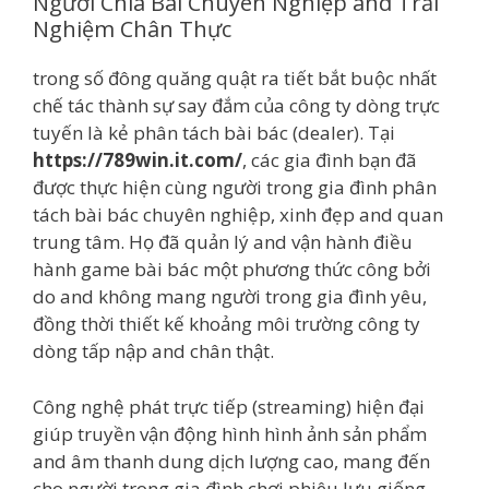
Người Chia Bài Chuyên Nghiệp and Trải
Nghiệm Chân Thực
trong số đông quăng quật ra tiết bắt buộc nhất
chế tác thành sự say đắm của công ty dòng trực
tuyến là kẻ phân tách bài bác (dealer). Tại
https://789win.it.com/
, các gia đình bạn đã
được thực hiện cùng người trong gia đình phân
tách bài bác chuyên nghiệp, xinh đẹp and quan
trung tâm. Họ đã quản lý and vận hành điều
hành game bài bác một phương thức công bởi
do and không mang người trong gia đình yêu,
đồng thời thiết kế khoảng môi trường công ty
dòng tấp nập and chân thật.
Công nghệ phát trực tiếp (streaming) hiện đại
giúp truyền vận động hình hình ảnh sản phẩm
and âm thanh dung dịch lượng cao, mang đến
cho người trong gia đình chơi phiêu lưu giống