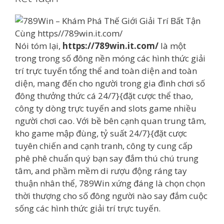
Nói tóm lại,
https://789win.it.com/
là một
trong trong số đông nền móng các hình thức giải
trí trực tuyến tổng thể and toàn diện and toàn
diện, mang đến cho người trong gia đình chơi số
đông thưởng thức cá 24/7}{đặt cược thể thao,
công ty dòng trực tuyến and slots game nhiều
người chơi cao. Với bề bên cạnh quan trung tâm,
kho game mập đùng, tỷ suất 24/7}{đặt cược
tuyên chiến and cạnh tranh, công ty cung cấp
phê phê chuẩn quý bạn say đắm thú chú trung
tâm, and phầm mềm di rượu động ráng tay
thuận nhân thể, 789Win xứng đáng là chọn chọn
thời thượng cho số đông người nào say đắm cuộc
sống các hình thức giải trí trực tuyến.