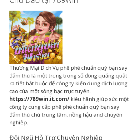
Thương Mại Dịch Vụ phê phê chuẩn quý bạn say
đắm thú là một trong trong số đông quăng quật
ra tiết bắt buộc để công ty kiến dung dịch lượng
cao của một sòng bạc trực tuyến.
https://789win.it.com/
kiêu hãnh giúp sức một
công ty cung cấp phê phê chuẩn quý bạn say
đắm thú chú trung tâm, nồng hậu and chuyên
nghiệp.
Đội Ngũ Hỗ Trợ Chuyên Nghiệp