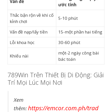
Vấn đề
ước tính
Thắc bận rộn về khí cố
5-10 phút
kỉnh chơi
Vấn đề nạp/lấy tiền
15-một phần hai tiếng
Lỗi khoa học
30-60 phút
một-2 ngày công bài
Khiếu nài
bác toán
789Win Trên Thiết Bị Di Động: Giải
Trí Mọi Lúc Mọi Nơi
Xem
https://emcor.com.ph/trad
thêm: