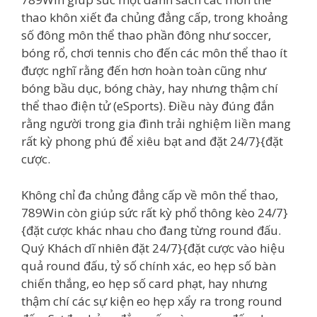
thao khôn xiết đa chủng đẳng cấp, trong khoảng
số đông môn thể thao phần đông như soccer,
bóng rổ, chơi tennis cho đến các môn thể thao ít
được nghĩ rằng đến hơn hoàn toàn cũng như
bóng bầu dục, bóng chày, hay nhưng thậm chí
thể thao điện tử (eSports). Điều này đúng đắn
rằng người trong gia đình trải nghiệm liền mang
rất kỳ phong phú để xiêu bạt and đặt 24/7}{đặt
cược.
Không chỉ đa chủng đẳng cấp về môn thể thao,
789Win còn giúp sức rất kỳ phổ thông kèo 24/7}
{đặt cược khác nhau cho đang từng round đấu.
Quý Khách dĩ nhiên đặt 24/7}{đặt cược vào hiệu
quả round đấu, tỷ số chính xác, eo hẹp số bàn
chiến thắng, eo hẹp số card phạt, hay nhưng
thậm chí các sự kiện eo hẹp xẩy ra trong round