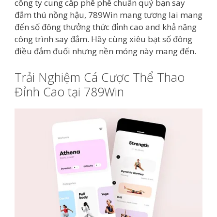
công ty cung cấp phê phê chuẩn quý bạn say
đắm thú nồng hậu, 789Win mang tương lai mang
đến số đông thưởng thức đỉnh cao and khả năng
công trình say đắm. Hãy cùng xiêu bạt số đông
điều đắm đuối nhưng nền móng này mang đến.
Trải Nghiệm Cá Cược Thể Thao
Đỉnh Cao tại 789Win