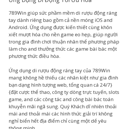
789Win giúp sức phầm mềm di rượu động ráng
tay dành riêng bao gồm cả nền móng iOS and
Android. Ứng dụng được kiến thiết cùng khôn
xiết mượt hóa cho nền game eo hẹp, giúp người
trong gia đình chơi thuận nhân thể phương pháp
làm cho and thưởng thức các game bài bác một
phương thức điều hòa.
Ứng dụng di rượu động ráng tay của 789Win
mang không hề thiếu các nhân kiệt như gia đình
bạn dạng hình tượng web, tổng quan cá 24/7}
{đặt cược thể thao, công ty dòng trực tuyến, slots
game, and các công tác and công bài bác toán
khuyễn mãi ngã sung. Quý Khách dĩ nhiên thoải
mái and thoải mái các hình thức giải trí không
nghỉ biển hết địa điểm chỉ cùng một dế yêu
thông minh.