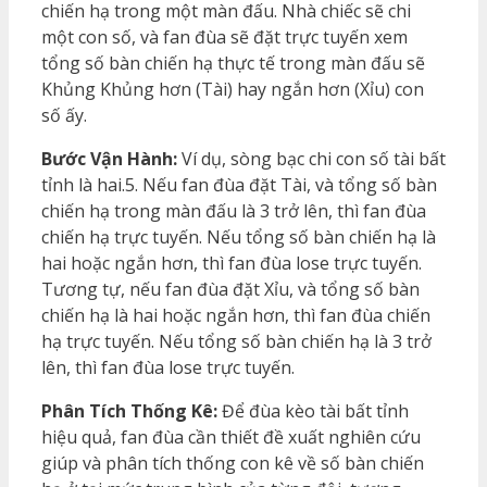
chiến hạ trong một màn đấu. Nhà chiếc sẽ chi
một con số, và fan đùa sẽ đặt trực tuyến xem
tổng số bàn chiến hạ thực tế trong màn đấu sẽ
Khủng Khủng hơn (Tài) hay ngắn hơn (Xỉu) con
số ấy.
Bước Vận Hành:
Ví dụ, sòng bạc chi con số tài bất
tỉnh là hai.5. Nếu fan đùa đặt Tài, và tổng số bàn
chiến hạ trong màn đấu là 3 trở lên, thì fan đùa
chiến hạ trực tuyến. Nếu tổng số bàn chiến hạ là
hai hoặc ngắn hơn, thì fan đùa lose trực tuyến.
Tương tự, nếu fan đùa đặt Xỉu, và tổng số bàn
chiến hạ là hai hoặc ngắn hơn, thì fan đùa chiến
hạ trực tuyến. Nếu tổng số bàn chiến hạ là 3 trở
lên, thì fan đùa lose trực tuyến.
Phân Tích Thống Kê:
Để đùa kèo tài bất tỉnh
hiệu quả, fan đùa cần thiết đề xuất nghiên cứu
giúp và phân tích thống con kê về số bàn chiến