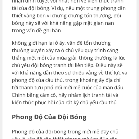
nhận định tuyệt vời nhất hơn về kiến thức tranh
tài của đội bóng. Ví dụ, nếu một trung phong cần
thiết vắng bên vì chưng chưng tổn thương, đội
bóng này sẽ với khả năng gặp mặt gian nan
trong vấn đề ghi bàn.
không giới hạn lại ở ấy, vấn đề tổn thương
thường xuyên xảy ra ở chủ yếu quy trình căng
thẳng mệt mỏi của mùa giải, thông thường là lúc
chủ yếu đội bóng tranh tài liên tiếp. Điều này sẽ
với khả năng dẫn theo sự thiếu vắng về thể lực và
phong độ của cầu thủ, trong khoảng ấy địa chỉ
tới thành tựu phổ đổi mới mẻ cuộc của màn đấu.
Chính bằng cầm cố, hãy nhắm lịch tranh tài và
kiến thức phục hồi của rất kỳ chủ yếu cầu thủ.
Phong Độ Của Đội Bóng
Phong độ của đội bóng trong mới mẻ đây chủ