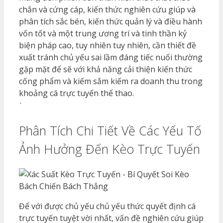
chắn và cứng cáp, kiến thức nghiên cứu giúp và
phân tích sắc bén, kiến thức quản lý và điều hành
vốn tốt và một trung ương trí và tinh thần kỷ
biện pháp cao, tuy nhiên tuy nhiên, cần thiết đề
xuất tránh chủ yếu sai lầm đáng tiếc nuối thường
gặp mặt để sẽ với khả năng cải thiện kiến thức
cống phẩm và kiếm sắm kiếm ra doanh thu trong
khoảng cá trực tuyến thể thao.
`
Phân Tích Chi Tiết Về Các Yếu Tố
Ảnh Hưởng Đến Kèo Trực Tuyến
Để với được chủ yếu chủ yếu thức quyết định cá
trực tuyến tuyệt vời nhất, vấn đề nghiên cứu giúp