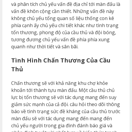
và phân tích chủ yếu vấn đề địa chỉ tới màn đấu là
vấn đề khôn cộng cần thiết. Những vấn đề này
không chủ yếu tổng quan số liệu thống con kê
phía cạnh ấy chủ yếu chi tiết khác như tình trạng
tổn thương, phong độ của cầu thủ và đội bóng,
tương đương chủ yếu vấn đề phía phía xung
quanh như thời tiết và sân bãi.
Tình Hình Chấn Thương Của Cầu
Thủ
Chấn thương sẽ với khả năng khu chợ khỏe
khoắn tới thành tựu màn đấu. Một cầu thủ chủ
lực bị tổn thương sẽ với tác dụng mang đến suy
giảm sức mạnh của cả đội. câu hỏi theo dõi thông
báo về tình trạng sức đề kháng của cầu thủ trước
màn đấu sẽ với tác dụng mang đến mang đến
chủ yếu người trong gia đình đánh báo giá và