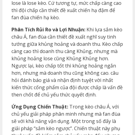
lose là lose kèo. Cứ tương tự, mức chấp càng cao
thì đội chấp cần thiết đề xuất chiến hạ đậm để
fan đùa chiến hạ kèo.
Phân Tích Rủi Ro và Lợi Nhuận:
Khi lựa sắm kèo
châu Á, fan đùa cần thiết đề xuất nghĩ suy tinh
tướng giữa khủng hoảng và doanh thu. Kèo chấp
càng cao thì doanh thu càng Khủng, nhưng mà
khủng hoảng lose cũng Khủng Khủng hơn.
Ngược lại, kèo chấp tốt thì khủng hoảng ngắn
hơn, nhưng mà doanh thu cũng không cao. câu
hỏi đánh báo giá và nhận định tuyệt vời nhất
kiến thức cống phẩm của đội được chấp là vấn đề
then chốt để chủ yếu thức quyết định.
Ứng Dụng Chiến Thuật:
Trong kèo châu Á, với
chủ yếu giải pháp phân minh nhưng mà fan đùa
sẽ với khả năng vận dụng. Một trong số đấy là
giải pháp “sắm kèo ngược”. Chiến thuật này phụ