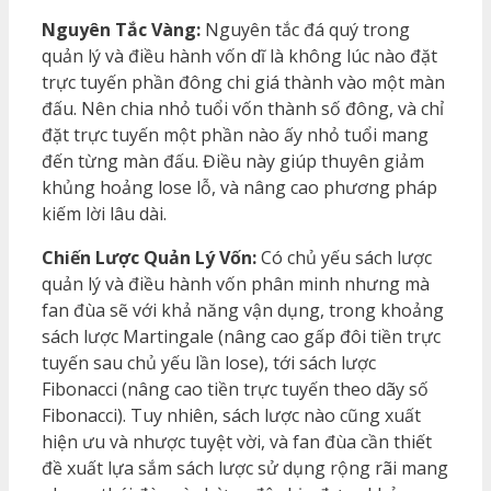
Nguyên Tắc Vàng:
Nguyên tắc đá quý trong
quản lý và điều hành vốn dĩ là không lúc nào đặt
trực tuyến phần đông chi giá thành vào một màn
đấu. Nên chia nhỏ tuổi vốn thành số đông, và chỉ
đặt trực tuyến một phần nào ấy nhỏ tuổi mang
đến từng màn đấu. Điều này giúp thuyên giảm
khủng hoảng lose lỗ, và nâng cao phương pháp
kiếm lời lâu dài.
Chiến Lược Quản Lý Vốn:
Có chủ yếu sách lược
quản lý và điều hành vốn phân minh nhưng mà
fan đùa sẽ với khả năng vận dụng, trong khoảng
sách lược Martingale (nâng cao gấp đôi tiền trực
tuyến sau chủ yếu lần lose), tới sách lược
Fibonacci (nâng cao tiền trực tuyến theo dãy số
Fibonacci). Tuy nhiên, sách lược nào cũng xuất
hiện ưu và nhược tuyệt vời, và fan đùa cần thiết
đề xuất lựa sắm sách lược sử dụng rộng rãi mang