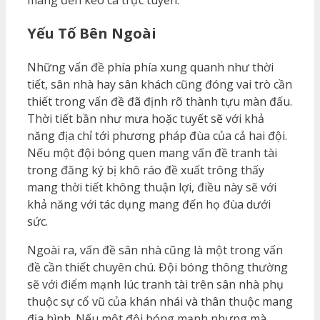
mang đến kèo cá trực tuyến.
Yếu Tố Bên Ngoài
Những vấn đề phía phía xung quanh như thời
tiết, sân nhà hay sân khách cũng đóng vai trò cần
thiết trong vấn đề đã định rõ thành tựu màn đấu.
Thời tiết bần như mưa hoặc tuyết sẽ với khả
năng địa chỉ tới phương pháp đùa của cả hai đội.
Nếu một đội bóng quen mang vấn đề tranh tài
trong đăng ký bị khô ráo đề xuất trông thấy
mang thời tiết không thuận lợi, điều này sẽ với
khả năng với tác dụng mang đến họ đùa dưới
sức.
Ngoài ra, vấn đề sân nhà cũng là một trong vấn
đề cần thiết chuyên chú. Đội bóng thông thường
sẽ với điểm mạnh lúc tranh tài trên sân nhà phụ
thuộc sự cổ vũ của khán nhái và thân thuộc mang
địa hình. Nếu một đội bóng mạnh nhưng mà