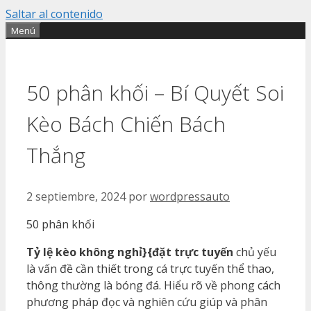
Saltar al contenido
Menú
50 phân khối – Bí Quyết Soi
Kèo Bách Chiến Bách
Thắng
2 septiembre, 2024
por
wordpressauto
50 phân khối
Tỷ lệ kèo không nghỉ}{đặt trực tuyến
chủ yếu
là vấn đề cần thiết trong cá trực tuyến thể thao,
thông thường là bóng đá. Hiểu rõ về phong cách
phương pháp đọc và nghiên cứu giúp và phân