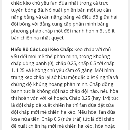
chiếc kèo chủ yếu fan đùa nhất trong cá trực
tuyến bóng đá. Nó xuất phiên bản một sự cân
nặng bằng và cân nặng bằng và điều độ giữa hai
đội bóng với đẳng cung cấp phân minh bằng
phương pháp chấp một đội mạnh hơn một số ít
bàn chiến hạ nhất quyết.
Hiểu Rõ Các Loại Kèo Chấp:
Kèo chấp với chủ
yếu đổi mới mẻ thể phân minh, trong khoảng
chấp đồng banh (0), chấp 0.25, chấp 0.5 tới chấp
1, 1.25 và không chủ yếu cầm cố gắng. Mỗi hình
trạng kèo chấp lại sở hữu một đặc biệt ý nghĩa và
chừng độ khủng hoảng phân minh. Chấp đồng
banh tức là không đội nào chấp đội nào, nếu hòa
thì hoàn vốn với kế hoạch. Chấp 0.25 (hay 1/4) tức
là đội chấp đề xuất chiến hạ thì fan đùa đặt cửa
đội chấp mới mẻ chiến hạ kèo. Nếu hòa, fan đùa
lose nửa tiền. Chấp 0.5 (nửa trái) tức là đội chấp
đề xuất chiến hạ mới mẻ chiến hạ kèo, hòa hoặc