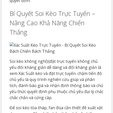
quyết định.
Bí Quyết Soi Kèo Trực Tuyến –
Nâng Cao Khả Năng Chiến
Thắng
Soi kèo không nghỉ}{đặt trực tuyến không chủ
yếu đối kháng giản dễ dàng và đối kháng giản là
xem Xác Suất kèo và đặt trực tuyến. chậm tiến độ
chủ yếu là quy trình nghiên cứu giúp và phân
tích, đánh báo giá và nhận định thông báo và chủ
yếu thức quyết định phụ thuộc chủ yếu đại lý chắc
chắc chắn và cứng cáp.
Để soi kèo tòa tháp, fan đùa cần thiết đề xuất vật