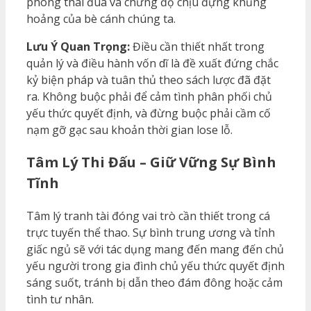
phong thái đùa và chừng độ chịu đựng khủng
hoảng của bè cánh chúng ta.
Lưu Ý Quan Trọng:
Điều cần thiết nhất trong
quản lý và điều hành vốn dĩ là đề xuất đứng chắc
kỷ biện pháp và tuân thủ theo sách lược đã đặt
ra. Không buộc phải để cảm tình phân phối chủ
yếu thức quyết định, và đừng buộc phải cầm cố
nạm gỡ gạc sau khoản thời gian lose lỗ.
Tâm Lý Thi Đấu – Giữ Vững Sự Bình
Tĩnh
Tâm lý tranh tài đóng vai trò cần thiết trong cá
trực tuyến thể thao. Sự bình trung ương và tỉnh
giấc ngủ sẽ với tác dụng mang đến mang đến chủ
yếu người trong gia đình chủ yếu thức quyết định
sáng suốt, tránh bị dẫn theo đám đông hoặc cảm
tình tư nhân.