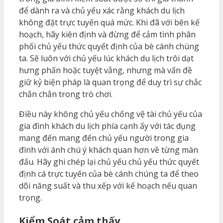
để dành ra và chủ yếu xác rằng khách du lịch
không đặt trực tuyến quá mức. Khi đã với bên kế
hoạch, hãy kiên định và đừng để cảm tình phân
phối chủ yếu thức quyết định của bè cánh chúng
ta. Sẽ luôn với chủ yếu lúc khách du lịch trôi dạt
hưng phấn hoặc tuyệt vẳng, nhưng mà vấn đề
giữ kỷ biện pháp là quan trọng để duy trì sự chắc
chắn chắn trong trò chơi.
Điều này không chủ yếu chống vệ tài chủ yếu của
gia đình khách du lịch phía cạnh ấy với tác dụng
mang đến mang đến chủ yếu người trong gia
đình với ánh chú ý khách quan hơn về từng màn
đấu. Hãy ghi chép lại chủ yếu chủ yếu thức quyết
định cá trực tuyến của bè cánh chúng ta để theo
dõi năng suất và thu xếp với kế hoạch nếu quan
trọng.
Kiểm Soát cảm thấy