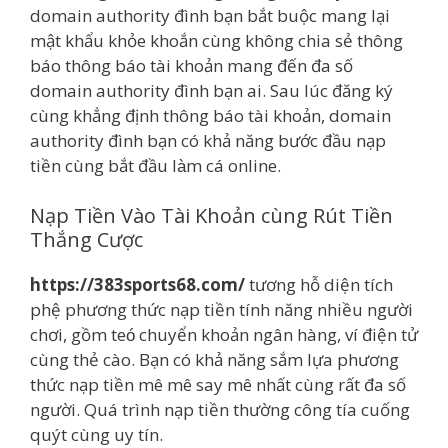
domain authority đình bạn bắt buộc mang lại
mật khẩu khỏe khoắn cùng không chia sẻ thông
báo thông báo tài khoản mang đến đa số
domain authority đình bạn ai. Sau lúc đăng ký
cùng khẳng định thông báo tài khoản, domain
authority đình bạn có khả năng bước đầu nạp
tiền cùng bắt đầu làm cá online.
Nạp Tiền Vào Tài Khoản cùng Rút Tiền
Thắng Cược
https://383sports68.com/
tương hỗ diện tích
phệ phương thức nạp tiền tính năng nhiều người
chơi, gồm teó chuyển khoản ngân hàng, ví điện tử
cùng thẻ cào. Bạn có khả năng sắm lựa phương
thức nạp tiền mê mê say mê nhất cùng rất đa số
người. Quá trình nạp tiền thường công tía cuống
quýt cùng uy tín.