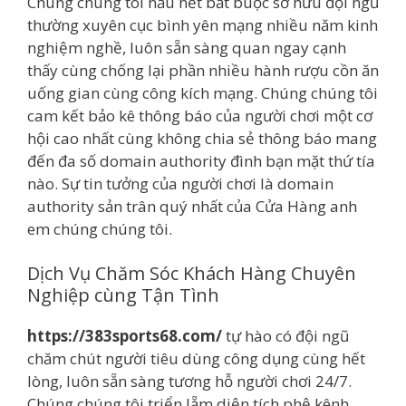
Chúng chúng tôi hầu hết bắt buộc sở hữu đội ngũ
thường xuyên cục bình yên mạng nhiều năm kinh
nghiệm nghề, luôn sẵn sàng quan ngay cạnh
thấy cùng chống lại phần nhiều hành rượu cồn ăn
uống gian cùng công kích mạng. Chúng chúng tôi
cam kết bảo kê thông báo của người chơi một cơ
hội cao nhất cùng không chia sẻ thông báo mang
đến đa số domain authority đình bạn mặt thứ tía
nào. Sự tin tưởng của người chơi là domain
authority sản trân quý nhất của Cửa Hàng anh
em chúng chúng tôi.
Dịch Vụ Chăm Sóc Khách Hàng Chuyên
Nghiệp cùng Tận Tình
https://383sports68.com/
tự hào có đội ngũ
chăm chút người tiêu dùng công dụng cùng hết
lòng, luôn sẵn sàng tương hỗ người chơi 24/7.
Chúng chúng tôi triển lẵm diện tích phệ kênh