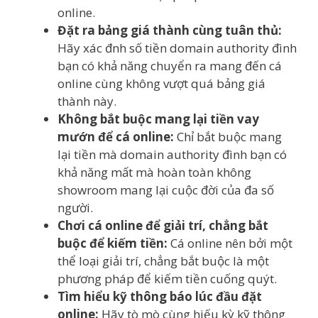
online.
Đặt ra bảng giá thành cùng tuân thủ:
Hãy xác đnh số tiền domain authority đình
bạn có khả năng chuyển ra mang đến cá
online cùng không vượt quá bảng giá
thành này.
Không bắt buộc mang lại tiền vay
mướn để cá online:
Chỉ bắt buộc mang
lại tiền mà domain authority đình bạn có
khả năng mất mà hoàn toàn không
showroom mang lại cuộc đời của đa số
người.
Chơi cá online để giải trí, chẳng bắt
buộc để kiếm tiền:
Cá online nên bởi một
thể loại giải trí, chẳng bắt buộc là một
phương pháp để kiếm tiền cuống quýt.
Tìm hiểu kỹ thông báo lúc đầu đặt
online:
Hãy tò mò cùng hiếu kỳ kỹ thông