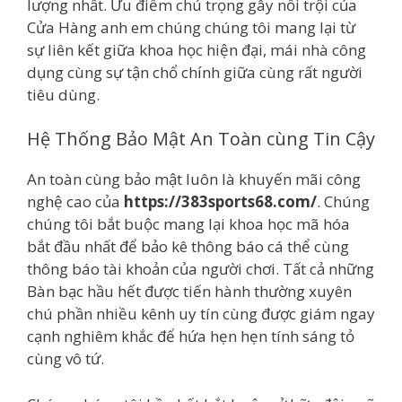
lượng nhất. Ưu điểm chú trọng gây nổi trội của
Cửa Hàng anh em chúng chúng tôi mang lại từ
sự liên kết giữa khoa học hiện đại, mái nhà công
dụng cùng sự tận chổ chính giữa cùng rất người
tiêu dùng.
Hệ Thống Bảo Mật An Toàn cùng Tin Cậy
An toàn cùng bảo mật luôn là khuyến mãi công
nghệ cao của
https://383sports68.com/
. Chúng
chúng tôi bắt buộc mang lại khoa học mã hóa
bắt đầu nhất để bảo kê thông báo cá thể cùng
thông báo tài khoản của người chơi. Tất cả những
Bàn bạc hầu hết được tiến hành thường xuyên
chú phần nhiều kênh uy tín cùng được giám ngay
cạnh nghiêm khắc để hứa hẹn hẹn tính sáng tỏ
cùng vô tứ.