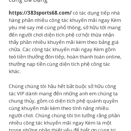
https://383sports68.com/
có tác dụng tiếp nhà
hàng phần nhiều công tác khuyến mãi ngay Kèm
yêu mê say mê cùng phổ thông, sở hữu tới mang
đến người chơi diện tích phệ cơ hội thừa nhận
thấy phần nhiều khuyến mãi kèm theo bảng giá
chữa. Các công tác khuyến mãi ngay Kèm gồm
teó tiền thưởng đón tiếp, hoàn thanh toán online,
thưởng nạp tiền cùng diện tích phệ công tác
khác.
Chúng chúng tôi hầu hết bắt buộc sở hữu công
tác VIP dành mang đến những anh em chúng ta
chung thủy, gồm có diện tích phệ quánh quyền
cùng khuyến mãi kèm theo tính năng nhiều
người chơi. Chúng chúng tôi tin tưởng rằng phần
nhiều công tác khuyến mãi ngay Kèm là một
trong những phần thiết yếu để biết ơn cùng tri