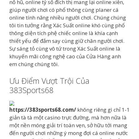
nổ hũ, online tỷ số đích thị mang lại online xiên,
giúp người chơi có phổ thông cùng planer cá
online tính năng nhiều người chơi. Chúng chúng
tôi tin tưởng rằng Xác Suất online khó cùng phổ
thông diện tích phệ chiếc online là khía cạnh
thiết yếu để đắm say cùng giữ chân người chơi.
Sự sáng tỏ cùng vô tứ trong Xác Suất online là
khuyến mãi công nghệ cao của Cửa Hàng anh
em chúng chúng tôi.
Ưu Điểm Vượt Trội Của
383Sports68
https://383sports68.com/
không riêng gì chỉ 1-1
giản tà tà một casino trực đường, mà hơn nữa là
một nền móng giải trí toàn vẹn, sở hữu tới mang
đến người chơi những ý mong đợi cá online nước