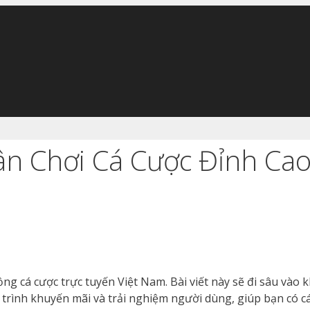
ân Chơi Cá Cược Đỉnh Ca
đồng cá cược trực tuyến Việt Nam. Bài viết này sẽ đi sâu và
g trình khuyến mãi và trải nghiệm người dùng, giúp bạn có cá