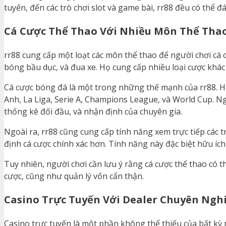
tuyến, đến các trò chơi slot và game bài, rr88 đều có thể 
Cá Cược Thể Thao Với Nhiều Môn Thể Tha
rr88 cung cấp một loạt các môn thể thao để người chơi cá 
bóng bầu dục, và đua xe. Họ cung cấp nhiều loại cược khác n
Cá cược bóng đá là một trong những thế mạnh của rr88. Họ 
Anh, La Liga, Serie A, Champions League, và World Cup. Ng
thống kê đối đầu, và nhận định của chuyên gia.
Ngoài ra, rr88 cũng cung cấp tính năng xem trực tiếp các t
định cá cược chính xác hơn. Tính năng này đặc biệt hữu ích
Tuy nhiên, người chơi cần lưu ý rằng cá cược thể thao có t
cược, cũng như quản lý vốn cẩn thận.
Casino Trực Tuyến Với Dealer Chuyên Ngh
Casino trực tuyến là một phần không thể thiếu của bất kỳ n