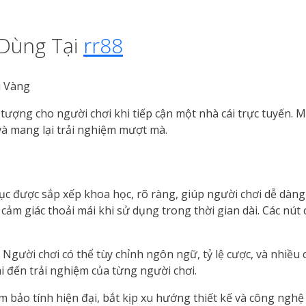
 Dùng Tại
rr88
tượng cho người chơi khi tiếp cận một nhà cái trực tuyến. M
và mang lại trải nghiệm mượt mà.
ục được sắp xếp khoa học, rõ ràng, giúp người chơi dễ dàng 
o cảm giác thoải mái khi sử dụng trong thời gian dài. Các nú
 Người chơi có thể tùy chỉnh ngôn ngữ, tỷ lệ cược, và nhiều 
i đến trải nghiệm của từng người chơi.
 bảo tính hiện đại, bắt kịp xu hướng thiết kế và công nghệ