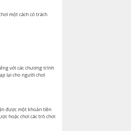
chơi một cách có trách
iếng với các chương trình
p lại cho người chơi
ận được một khoản tiền
ợc hoặc chơi các trò chơi