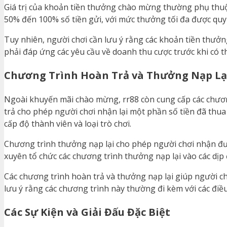
Giá trị của khoản tiền thưởng chào mừng thường phụ thuộc
50% đến 100% số tiền gửi, với mức thưởng tối đa được quy
Tuy nhiên, người chơi cần lưu ý rằng các khoản tiền thưở
phải đáp ứng các yêu cầu về doanh thu cược trước khi có th
Chương Trình Hoàn Trả và Thưởng Nạp Lạ
Ngoài khuyến mãi chào mừng, rr88 còn cung cấp các chươn
trả cho phép người chơi nhận lại một phần số tiền đã thua
cấp độ thành viên và loại trò chơi.
Chương trình thưởng nạp lại cho phép người chơi nhận đượ
xuyên tổ chức các chương trình thưởng nạp lại vào các dịp 
Các chương trình hoàn trả và thưởng nạp lại giúp người ch
lưu ý rằng các chương trình này thường đi kèm với các điề
Các Sự Kiện và Giải Đấu Đặc Biệt