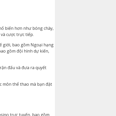
 phổ biến hơn như bóng chày,
và cược trực tiếp.
hế giới, bao gồm Ngoại hạng
 bao gồm đội hình dự kiến,
trận đấu và đưa ra quyết
các môn thể thao mà bạn đặt
casino trực tuyến, bao gồm