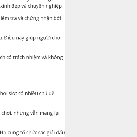
r xinh đẹp và chuyên nghiệp.
kiểm tra và chứng nhận bởi
u. Điều này giúp người chơi
cách có trách nhiệm và không
chơi slot có nhiều chủ đề
 chơi, nhưng vẫn mang lại
Họ cũng tổ chức các giải đấu