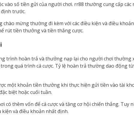
 vào số tiền gửi của người chơi. rr88 thường cung cấp các
 định trước.
ng chào mừng thường đi kèm với các điều kiện và điều khoản
ể rút tiền thưởng và tiền thắng cược.
i
g trình hoàn trả và thưởng nạp lại cho người chơi thường
 trong quá trình cá cược. Tỷ lệ hoàn trả thường dao động từ
c một khoản tiền thưởng khi thực hiện gửi tiền vào tài kh
đặc biệt hoặc cuối tuần.
ơi có thêm vốn để cá cược và tăng cơ hội chiến thắng. Tuy n
u kiện và điều khoản nhất định.