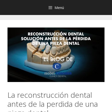
Saltar
Menú
al
contenido
La reconstrucción dental
antes de la perdida de una